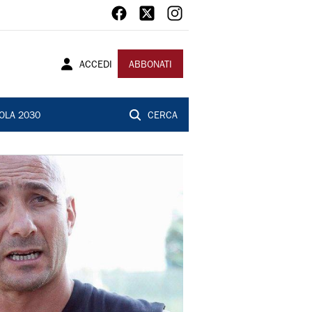
ACCEDI
ABBONATI
OLA 2030
CERCA