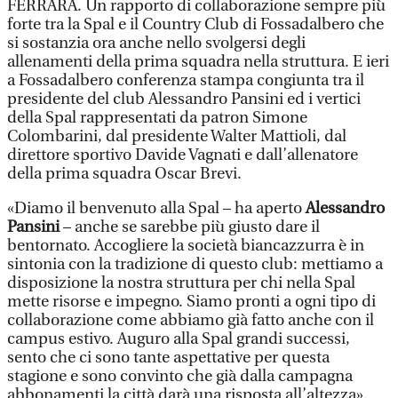
FERRARA. Un rapporto di collaborazione sempre più
forte tra la Spal e il Country Club di Fossadalbero che
si sostanzia ora anche nello svolgersi degli
allenamenti della prima squadra nella struttura. E ieri
a Fossadalbero conferenza stampa congiunta tra il
presidente del club Alessandro Pansini ed i vertici
della Spal rappresentati da patron Simone
Colombarini, dal presidente Walter Mattioli, dal
direttore sportivo Davide Vagnati e dall’allenatore
della prima squadra Oscar Brevi.
«Diamo il benvenuto alla Spal – ha aperto
Alessandro
Pansini
– anche se sarebbe più giusto dare il
bentornato. Accogliere la società biancazzurra è in
sintonia con la tradizione di questo club: mettiamo a
disposizione la nostra struttura per chi nella Spal
mette risorse e impegno. Siamo pronti a ogni tipo di
collaborazione come abbiamo già fatto anche con il
campus estivo. Auguro alla Spal grandi successi,
sento che ci sono tante aspettative per questa
stagione e sono convinto che già dalla campagna
abbonamenti la città darà una risposta all’altezza».