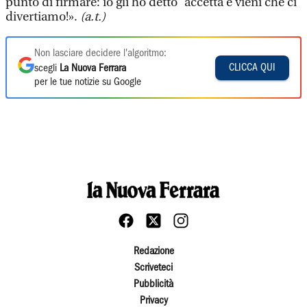
punto di firmare: io gli ho detto “accetta e vieni che ci
divertiamo!».
(a.t.)
Non lasciare decidere l'algoritmo:
CLICCA QUI
scegli
La Nuova Ferrara
per le tue notizie su Google
Redazione
Scriveteci
Pubblicità
Privacy