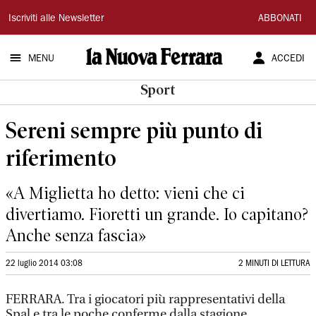
La
Iscriviti alle Newsletter
ABBONATI
Nuova
MENU
ACCEDI
Ferrara
Sport
Sereni sempre più punto di
riferimento
«A Miglietta ho detto: vieni che ci
divertiamo. Fioretti un grande. Io capitano?
Anche senza fascia»
22 luglio 2014 03:08
2 MINUTI DI LETTURA
FERRARA. Tra i giocatori più rappresentativi della
Spal e tra le poche conferme dalla stagione