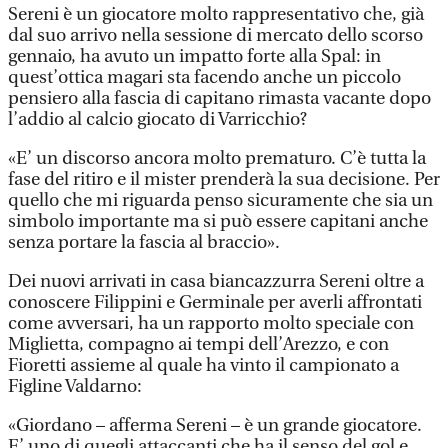
Sereni è un giocatore molto rappresentativo che, già
dal suo arrivo nella sessione di mercato dello scorso
gennaio, ha avuto un impatto forte alla Spal: in
quest’ottica magari sta facendo anche un piccolo
pensiero alla fascia di capitano rimasta vacante dopo
l’addio al calcio giocato di Varricchio?
«E’ un discorso ancora molto prematuro. C’è tutta la
fase del ritiro e il mister prenderà la sua decisione. Per
quello che mi riguarda penso sicuramente che sia un
simbolo importante ma si può essere capitani anche
senza portare la fascia al braccio».
Dei nuovi arrivati in casa biancazzurra Sereni oltre a
conoscere Filippini e Germinale per averli affrontati
come avversari, ha un rapporto molto speciale con
Miglietta, compagno ai tempi dell’Arezzo, e con
Fioretti assieme al quale ha vinto il campionato a
Figline Valdarno:
«Giordano – afferma Sereni – è un grande giocatore.
E’ uno di quegli attaccanti che ha il senso del gol e