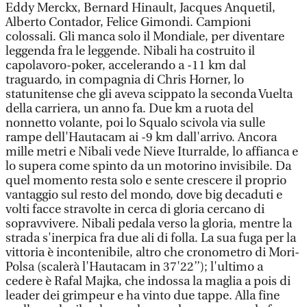
Eddy Merckx, Bernard Hinault, Jacques Anquetil,
Alberto Contador, Felice Gimondi. Campioni
colossali. Gli manca solo il Mondiale, per diventare
leggenda fra le leggende. Nibali ha costruito il
capolavoro-poker, accelerando a -11 km dal
traguardo, in compagnia di Chris Horner, lo
statunitense che gli aveva scippato la seconda Vuelta
della carriera, un anno fa. Due km a ruota del
nonnetto volante, poi lo Squalo scivola via sulle
rampe dell'Hautacam ai -9 km dall'arrivo. Ancora
mille metri e Nibali vede Nieve Iturralde, lo affianca e
lo supera come spinto da un motorino invisibile. Da
quel momento resta solo e sente crescere il proprio
vantaggio sul resto del mondo, dove big decaduti e
volti facce stravolte in cerca di gloria cercano di
sopravvivere. Nibali pedala verso la gloria, mentre la
strada s'inerpica fra due ali di folla. La sua fuga per la
vittoria è incontenibile, altro che cronometro di Mori-
Polsa (scalerà l'Hautacam in 37'22’’); l'ultimo a
cedere è Rafal Majka, che indossa la maglia a pois di
leader dei grimpeur e ha vinto due tappe. Alla fine