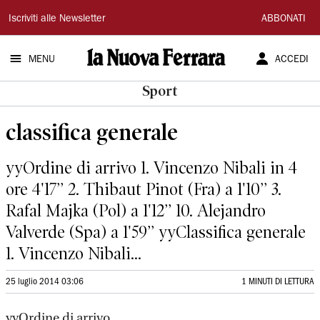
La
Iscriviti alle Newsletter
ABBONATI
Nuova
MENU
ACCEDI
Ferrara
Sport
classifica generale
yyOrdine di arrivo 1. Vincenzo Nibali in 4
ore 4'17’’ 2. Thibaut Pinot (Fra) a 1'10’’ 3.
Rafal Majka (Pol) a 1'12’’ 10. Alejandro
Valverde (Spa) a 1'59’’ yyClassifica generale
1. Vincenzo Nibali...
25 luglio 2014 03:06
1 MINUTI DI LETTURA
yyOrdine di arrivo