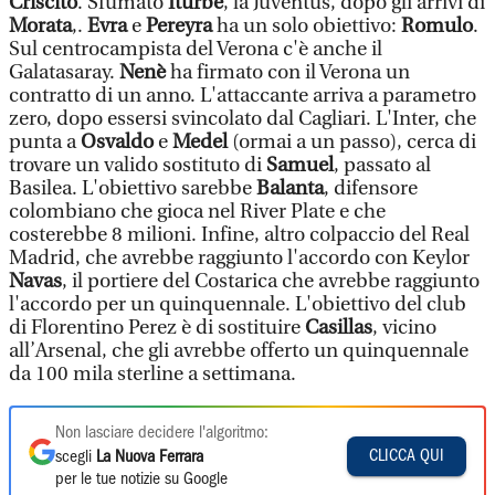
Criscito
. Sfumato
Iturbe
, la Juventus, dopo gli arrivi di
Morata
,.
Evra
e
Pereyr
a
ha un solo obiettivo:
Romulo
.
Sul centrocampista del Verona c'è anche il
Galatasaray.
Nenè
ha firmato con il Verona un
contratto di un anno. L'attaccante arriva a parametro
zero, dopo essersi svincolato dal Cagliari. L'Inter, che
punta a
Osvaldo
e
Medel
(ormai a un passo), cerca di
trovare un valido sostituto di
Samuel
, passato al
Basilea. L'obiettivo sarebbe
Balanta
, difensore
colombiano che gioca nel River Plate e che
costerebbe 8 milioni. Infine, altro colpaccio del Real
Madrid, che avrebbe raggiunto l'accordo con Keylor
Navas
, il portiere del Costarica che avrebbe raggiunto
l'accordo per un quinquennale. L'obiettivo del club
di Florentino Perez è di sostituire
Casillas
, vicino
all’Arsenal, che gli avrebbe offerto un quinquennale
da 100 mila sterline a settimana.
Non lasciare decidere l'algoritmo:
CLICCA QUI
scegli
La Nuova Ferrara
per le tue notizie su Google