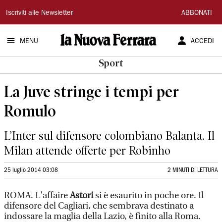
La
Iscriviti alle Newsletter
ABBONATI
Nuova
MENU
ACCEDI
Ferrara
Sport
La Juve stringe i tempi per
Romulo
L’Inter sul difensore colombiano Balanta. Il
Milan attende offerte per Robinho
25 luglio 2014 03:08
2 MINUTI DI LETTURA
ROMA. L'affaire
Astori
si è esaurito in poche ore. Il
difensore del Cagliari, che sembrava destinato a
indossare la maglia della Lazio, è finito alla Roma.