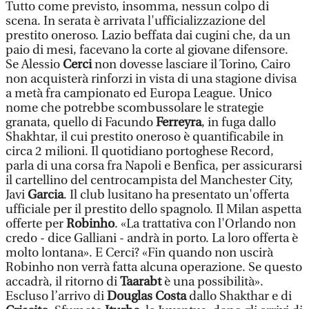
Tutto come previsto, insomma, nessun colpo di
scena. In serata è arrivata l'ufficializzazione del
prestito oneroso. Lazio beffata dai cugini che, da un
paio di mesi, facevano la corte al giovane difensore.
Se Alessio
Cerci
non dovesse lasciare il Torino, Cairo
non acquisterà rinforzi in vista di una stagione divisa
a metà fra campionato ed Europa League. Unico
nome che potrebbe scombussolare le strategie
granata, quello di Facundo
Ferreyra
, in fuga dallo
Shakhtar, il cui prestito oneroso è quantificabile in
circa 2 milioni. Il quotidiano portoghese Record,
parla di una corsa fra Napoli e Benfica, per assicurarsi
il cartellino del centrocampista del Manchester City,
Javi
Garcia
. Il club lusitano ha presentato un'offerta
ufficiale per il prestito dello spagnolo. Il Milan aspetta
offerte per
Robinho
. «La trattativa con l'Orlando non
credo - dice Galliani - andrà in porto. La loro offerta è
molto lontana». E Cerci? «Fin quando non uscirà
Robinho non verrà fatta alcuna operazione. Se questo
accadrà, il ritorno di
Taarabt
è una possibilità».
Escluso l’arrivo di
Douglas Costa
dallo Shakthar e di