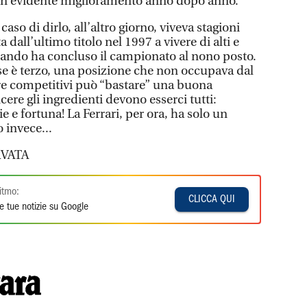
fu un evidente miglioramento anno dopo anno.
 caso di dirlo, all’altro giorno, viveva stagioni
a dall’ultimo titolo nel 1997 a vivere di alti e
uando ha concluso il campionato al nono posto.
e è terzo, una posizione che non occupava dal
e competitivi può “bastare” una buona
re gli ingredienti devono esserci tutti:
e e fortuna! La Ferrari, per ora, ha solo un
o invece...
VATA
itmo:
CLICCA QUI
e tue notizie su Google