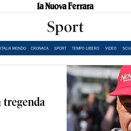
Sport
ITALIA MONDO
CRONACA
SPORT
TEMPO LIBERO
VIDEO
SCU
a tregenda