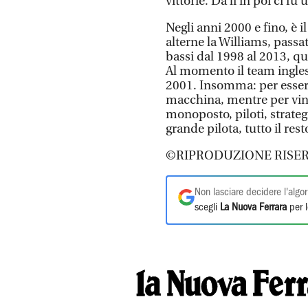
vittorie. Da lì in poi ci 
Negli anni 2000 e fino, è il
alterne la Williams, passat
bassi dal 1998 al 2013, q
Al momento il team ingles
2001. Insomma: per esser
macchina, mentre per vince
monoposto, piloti, strategi
grande pilota, tutto il rest
©RIPRODUZIONE RISER
Non lasciare decidere l'algor
scegli
La Nuova Ferrara
per l