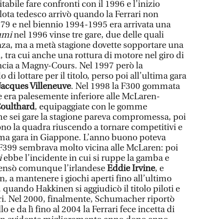
itabile fare confronti con il 1996 e l’inizio
pilota tedesco arrivò quando la Ferrari non
979 e nel biennio 1994-1995 era arrivata una
umi
nel 1996 vinse tre gare, due delle quali
nza, ma a metà stagione dovette sopportare una
i, tra cui anche una rottura di motore nel giro di
ncia a Magny-Cours. Nel 1997 però la
di lottare per il titolo, perso poi all’ultima gara
Jacques Villeneuve
. Nel 1998 la F300 gommata
e era palesemente inferiore alle McLaren-
oulthard
, equipaggiate con le gomme
e sei gare la stagione pareva compromessa, poi
ono la quadra riuscendo a tornare competitivi e
ultima gara in Giappone. L’anno buono poteva
 F399 sembrava molto vicina alle McLaren: poi
i
ebbe l’incidente in cui si ruppe la gamba e
 pensò comunque l’irlandese
Eddie Irvine
, e
n, a mantenere i giochi aperti fino all’ultimo
uando Hakkinen si aggiudicò il titolo piloti e
ori. Nel 2000, finalmente, Schumacher riportò
o e da lì fino al 2004 la Ferrari fece incetta di