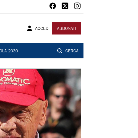
ACCEDI
ABBONATI
OLA 2030
CERCA