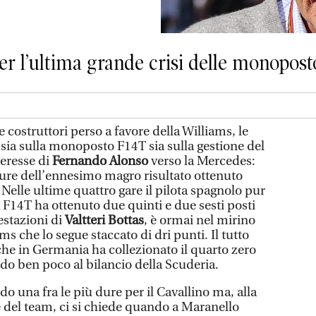
r l’ultima grande crisi delle monopost
 costruttori perso a favore della Williams, le
sia sulla monoposto F14T sia sulla gestione del
teresse di
Fernando Alonso
verso la Mercedes:
ature dell’ennesimo magro risultato ottenuto
 Nelle ultime quattro gare il pilota spagnolo pur
14T ha ottenuto due quinti e due sesti posti
estazioni di
Valtteri Bottas
, è ormai nel mirino
ms che lo segue staccato di dri punti. Il tutto
che in Germania ha collezionato il quarto zero
do ben poco al bilancio della Scuderia.
ndo una fra le più dure per il Cavallino ma, alla
e del team, ci si chiede quando a Maranello