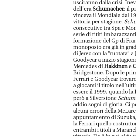
usciranno dalla crisi. Inev
dell’era
Schumacher
: il 
vinceva il Mondiale dal 1
vittoria per stagione.
Sch
consecutive tra Spa e Mo
serie di ritiri imbarazzant
formazione del Gp di Fra
monoposto era già in grado 
di Jerez con la “ruotata” a
Goodyear a inizio stagion
Mercedes di
Hakkinen
e
C
Bridgestone. Dopo le prim
Ferrari e Goodyear trovar
a giocarsi il titolo nell’
essere il 1999, quando la
però a Silverstone
Schum
addio sogni di gloria. Ci
alcuni errori della McLare
appuntamento di Suzuka, q
la Ferrari quello costrutt
entrambi i titoli a Maranell