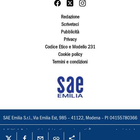
Redazione
Scriveteci
Pubblicità
Privacy
Codice Etico e Modello 231
Cookie policy
Termini e condizioni
SAE Emilia S.r.l., Via Emilia Est, 985 – 41122, Modena – PI 04155780366
I diritti delle immagini e dei testi sono riservati. È espressamente vietata la
loro riproduzione con qualsiasi mezzo e l'adattamento totale o parziale.