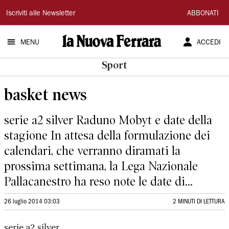
La
Iscriviti alle Newsletter
ABBONATI
Nuova
MENU
ACCEDI
Ferrara
Sport
basket news
serie a2 silver Raduno Mobyt e date della
stagione In attesa della formulazione dei
calendari, che verranno diramati la
prossima settimana, la Lega Nazionale
Pallacanestro ha reso note le date di...
26 luglio 2014 03:03
2 MINUTI DI LETTURA
serie a2 silver