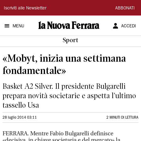
La
Iscriviti alle Newsletter
ABBONATI
Nuova
MENU
ACCEDI
Ferrara
Sport
«Mobyt, inizia una settimana
fondamentale»
Basket A2 Silver. Il presidente Bulgarelli
prepara novità societarie e aspetta l’ultimo
tassello Usa
28 luglio 2014 03:11
2 MINUTI DI LETTURA
FERRARA. Mentre Fabio Bulgarelli definisce
«decisiva, in chiave societaria e del mercato» la