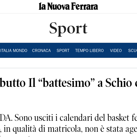
Sport
ITALIA MONDO
CRONACA
SPORT
TEMPO LIBERO
VIDEO
SCU
butto Il “battesimo” a Schio 
no usciti i calendari del basket fem
 in qualità di matricola, non è stata age