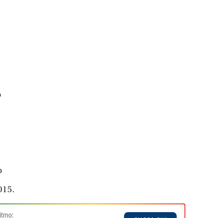
o
o
2015.
itmo: