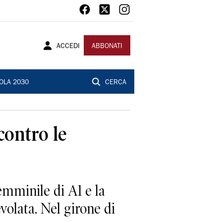
ACCEDI
ABBONATI
OLA 2030
CERCA
contro le
minile di A1 e la
volata. Nel girone di