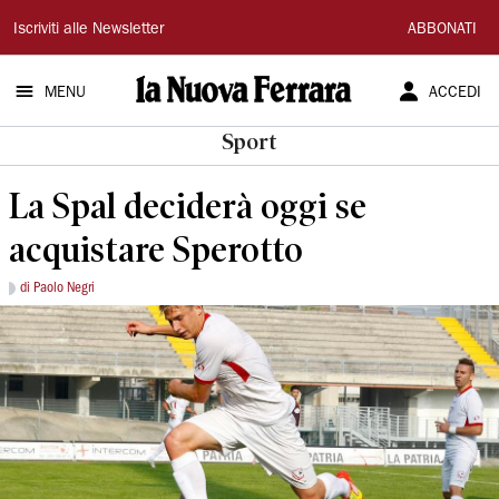
La
Iscriviti alle Newsletter
ABBONATI
Nuova
MENU
ACCEDI
Ferrara
Sport
La Spal deciderà oggi se
acquistare Sperotto
di Paolo Negri