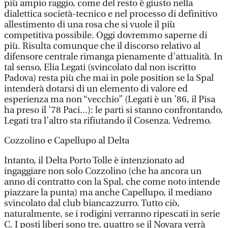
più ampio raggio, come del resto è giusto nella
dialettica società-tecnico e nel processo di definitivo
allestimento di una rosa che si vuole il più
competitiva possibile. Oggi dovremmo saperne di
più. Risulta comunque che il discorso relativo al
difensore centrale rimanga pienamente d’attualità. In
tal senso, Elia Legati (svincolato dal non iscritto
Padova) resta più che mai in pole position se la Spal
intenderà dotarsi di un elemento di valore ed
esperienza ma non “vecchio” (Legati è un ’86, il Pisa
ha preso il ’78 Paci...): le parti si stanno confrontando,
Legati tra l’altro sta rifiutando il Cosenza. Vedremo.
Cozzolino e Capellupo al Delta
Intanto, il Delta Porto Tolle è intenzionato ad
ingaggiare non solo Cozzolino (che ha ancora un
anno di contratto con la Spal, che come noto intende
piazzare la punta) ma anche Capellupo, il mediano
svincolato dal club biancazzurro. Tutto ciò,
naturalmente, se i rodigini verranno ripescati in serie
C. I posti liberi sono tre, quattro se il Novara verrà