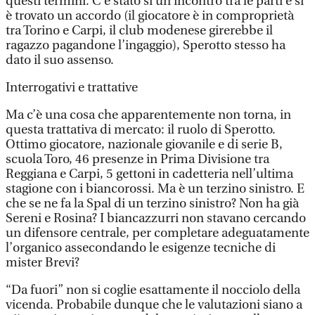
questi termini. C’è stato sì un incontro tra le parti e si
è trovato un accordo (il giocatore è in comproprietà
tra Torino e Carpi, il club modenese girerebbe il
ragazzo pagandone l’ingaggio), Sperotto stesso ha
dato il suo assenso.
Interrogativi e trattative
Ma c’è una cosa che apparentemente non torna, in
questa trattativa di mercato: il ruolo di Sperotto.
Ottimo giocatore, nazionale giovanile e di serie B,
scuola Toro, 46 presenze in Prima Divisione tra
Reggiana e Carpi, 5 gettoni in cadetteria nell’ultima
stagione con i biancorossi. Ma è un terzino sinistro. E
che se ne fa la Spal di un terzino sinistro? Non ha già
Sereni e Rosina? I biancazzurri non stavano cercando
un difensore centrale, per completare adeguatamente
l’organico assecondando le esigenze tecniche di
mister Brevi?
“Da fuori” non si coglie esattamente il nocciolo della
vicenda. Probabile dunque che le valutazioni siano a