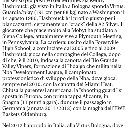
nel senso più positivo del termine, sia Kenny
Hasbrouck, già visto in Italia a Bologna sponda Virtus.
Guardia/play (191 cm per 88 kg) nato a Washington il
14 agosto 1986, Hasbrouck è il profilo giusto per i
biancazzurri, certamente un “crack” della A2 Silver. Il
giocatore che piace molto alla Mobyt ha studiato a
Siena College, attualmente vive a Plymouth Meeting,
in Pennsylvania. La carriera: uscito dalla Forestville
High School, a cominciare dal 2005 e fino al 2009
Hasbrouck gioca nella compagine del College, dopo
di che, è il 2010, indossa la canotta dei Rio Grande
Valley Vipers, formazione di Hidalgo che milita nella
Nba Development League, il campionato
professionistico di sviluppo della Nba, dove gioca,
sempre nel 2010, con la canotta dei Miami Heat.
Chiusa la parentesi americana, la “shooting guard” si
sposta in Europa, con prima tappa Alicante, in
Spagna (11 punti a gara), dunque il passaggio in
Germania (annata 2011/2012) con la maglia dell’EWE
Baskets Oldenburg.
Nel 2012 l’approdo in Italia, alla Virtus Bologna, dove