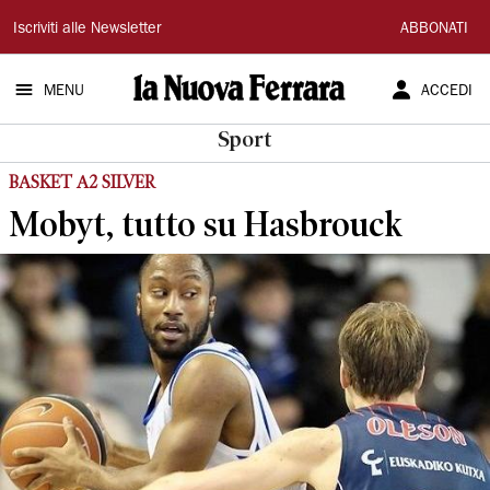
La
Iscriviti alle Newsletter
ABBONATI
Nuova
MENU
ACCEDI
Ferrara
Sport
BASKET A2 SILVER
Mobyt, tutto su Hasbrouck