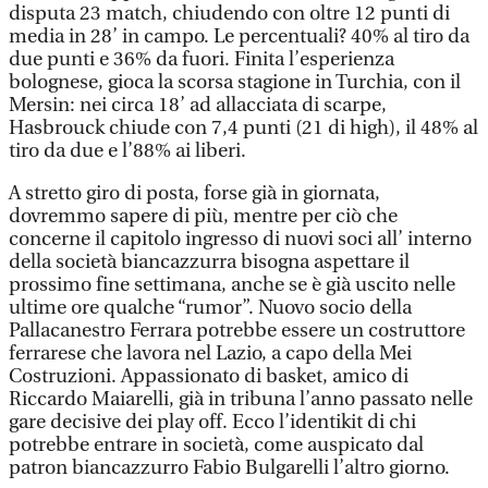
disputa 23 match, chiudendo con oltre 12 punti di
media in 28’ in campo. Le percentuali? 40% al tiro da
due punti e 36% da fuori. Finita l’esperienza
bolognese, gioca la scorsa stagione in Turchia, con il
Mersin: nei circa 18’ ad allacciata di scarpe,
Hasbrouck chiude con 7,4 punti (21 di high), il 48% al
tiro da due e l’88% ai liberi.
A stretto giro di posta, forse già in giornata,
dovremmo sapere di più, mentre per ciò che
concerne il capitolo ingresso di nuovi soci all’ interno
della società biancazzurra bisogna aspettare il
prossimo fine settimana, anche se è già uscito nelle
ultime ore qualche “rumor”. Nuovo socio della
Pallacanestro Ferrara potrebbe essere un costruttore
ferrarese che lavora nel Lazio, a capo della Mei
Costruzioni. Appassionato di basket, amico di
Riccardo Maiarelli, già in tribuna l’anno passato nelle
gare decisive dei play off. Ecco l’identikit di chi
potrebbe entrare in società, come auspicato dal
patron biancazzurro Fabio Bulgarelli l’altro giorno.