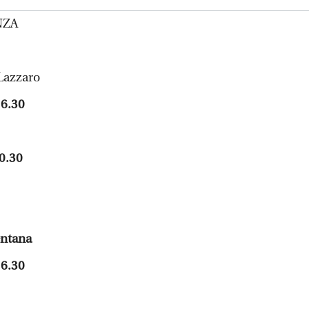
NZA
Lazzaro
16.30
0.30
entana
16.30