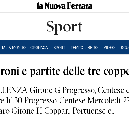
Sport
ITALIA MONDO
CRONACA
SPORT
TEMPO LIBERO
VIDEO
SCU
ironi e partite delle tre copp
ENZA Girone G Progresso, Centese e
e 16.30 Progresso-Centese Mercoledì 27
ro Girone H Coppar., Portuense e...