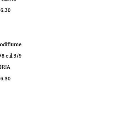
16.30
odifiume
8 e il 3/9
ORIA
16.30