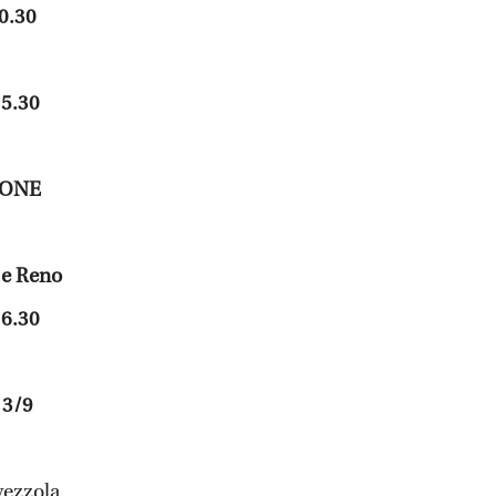
0.30
15.30
IONE
o e Reno
16.30
 3/9
vezzola