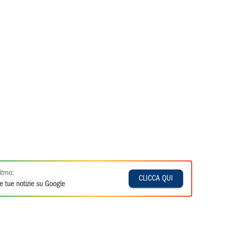
itmo:
CLICCA QUI
e tue notizie su Google