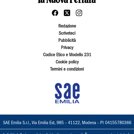
Redazione
Scriveteci
Pubblicità
Privacy
Codice Etico e Modello 231
Cookie policy
Termini e condizioni
SAE Emilia S.r.l., Via Emilia Est, 985 – 41122, Modena – PI 04155780366