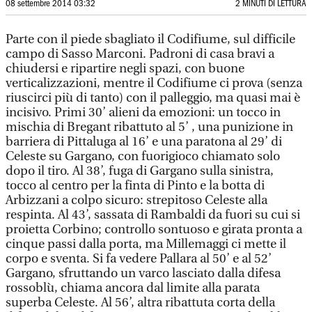
08 settembre 2014 03:32
2 MINUTI DI LETTURA
Parte con il piede sbagliato il Codifiume, sul difficile
campo di Sasso Marconi. Padroni di casa bravi a
chiudersi e ripartire negli spazi, con buone
verticalizzazioni, mentre il Codifiume ci prova (senza
riuscirci più di tanto) con il palleggio, ma quasi mai è
incisivo. Primi 30’ alieni da emozioni: un tocco in
mischia di Bregant ribattuto al 5’ , una punizione in
barriera di Pittaluga al 16’ e una paratona al 29’ di
Celeste su Gargano, con fuorigioco chiamato solo
dopo il tiro. Al 38’, fuga di Gargano sulla sinistra,
tocco al centro per la finta di Pinto e la botta di
Arbizzani a colpo sicuro: strepitoso Celeste alla
respinta. Al 43’, sassata di Rambaldi da fuori su cui si
proietta Corbino; controllo sontuoso e girata pronta a
cinque passi dalla porta, ma Millemaggi ci mette il
corpo e sventa. Si fa vedere Pallara al 50’ e al 52’
Gargano, sfruttando un varco lasciato dalla difesa
rossoblù, chiama ancora dal limite alla parata
superba Celeste. Al 56’, altra ribattuta corta della