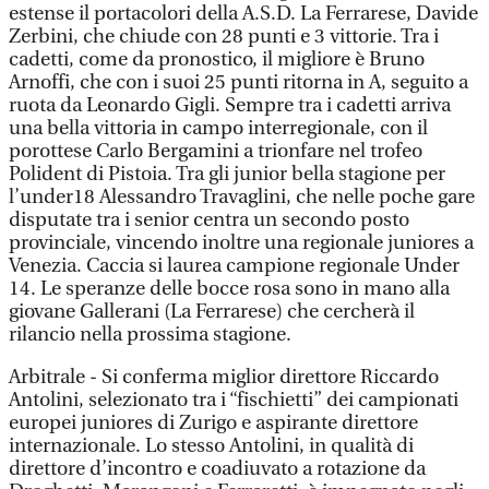
estense il portacolori della A.S.D. La Ferrarese, Davide
Zerbini, che chiude con 28 punti e 3 vittorie. Tra i
cadetti, come da pronostico, il migliore è Bruno
Arnoffi, che con i suoi 25 punti ritorna in A, seguito a
ruota da Leonardo Gigli. Sempre tra i cadetti arriva
una bella vittoria in campo interregionale, con il
porottese Carlo Bergamini a trionfare nel trofeo
Polident di Pistoia. Tra gli junior bella stagione per
l’under18 Alessandro Travaglini, che nelle poche gare
disputate tra i senior centra un secondo posto
provinciale, vincendo inoltre una regionale juniores a
Venezia. Caccia si laurea campione regionale Under
14. Le speranze delle bocce rosa sono in mano alla
giovane Gallerani (La Ferrarese) che cercherà il
rilancio nella prossima stagione.
Arbitrale - Si conferma miglior direttore Riccardo
Antolini, selezionato tra i “fischietti” dei campionati
europei juniores di Zurigo e aspirante direttore
internazionale. Lo stesso Antolini, in qualità di
direttore d’incontro e coadiuvato a rotazione da