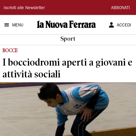
La
Iscriviti alle Newsletter
ABBONATI
Nuova
MENU
ACCEDI
Ferrara
Sport
BOCCE
I bocciodromi aperti a giovani e
attività sociali