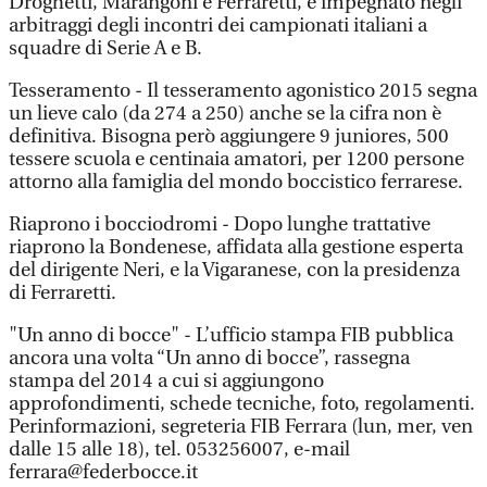
Droghetti, Marangoni e Ferraretti, è impegnato negli
arbitraggi degli incontri dei campionati italiani a
squadre di Serie A e B.
Tesseramento - Il tesseramento agonistico 2015 segna
un lieve calo (da 274 a 250) anche se la cifra non è
definitiva. Bisogna però aggiungere 9 juniores, 500
tessere scuola e centinaia amatori, per 1200 persone
attorno alla famiglia del mondo boccistico ferrarese.
Riaprono i bocciodromi - Dopo lunghe trattative
riaprono la Bondenese, affidata alla gestione esperta
del dirigente Neri, e la Vigaranese, con la presidenza
di Ferraretti.
"Un anno di bocce" - L’ufficio stampa FIB pubblica
ancora una volta “Un anno di bocce”, rassegna
stampa del 2014 a cui si aggiungono
approfondimenti, schede tecniche, foto, regolamenti.
Perinformazioni, segreteria FIB Ferrara (lun, mer, ven
dalle 15 alle 18), tel. 053256007, e-mail
ferrara@federbocce.it