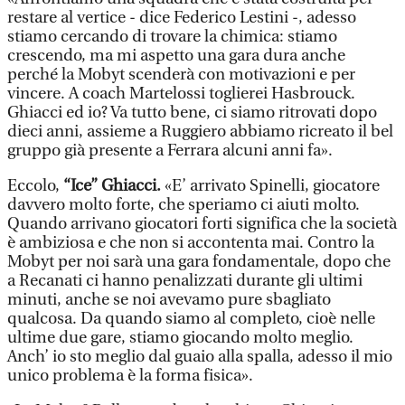
restare al vertice - dice Federico Lestini -, adesso
stiamo cercando di trovare la chimica: stiamo
crescendo, ma mi aspetto una gara dura anche
perché la Mobyt scenderà con motivazioni e per
vincere. A coach Martelossi toglierei Hasbrouck.
Ghiacci ed io? Va tutto bene, ci siamo ritrovati dopo
dieci anni, assieme a Ruggiero abbiamo ricreato il bel
gruppo già presente a Ferrara alcuni anni fa».
Eccolo,
“Ice” Ghiacci.
«E’ arrivato Spinelli, giocatore
davvero molto forte, che speriamo ci aiuti molto.
Quando arrivano giocatori forti significa che la società
è ambiziosa e che non si accontenta mai. Contro la
Mobyt per noi sarà una gara fondamentale, dopo che
a Recanati ci hanno penalizzati durante gli ultimi
minuti, anche se noi avevamo pure sbagliato
qualcosa. Da quando siamo al completo, cioè nelle
ultime due gare, stiamo giocando molto meglio.
Anch’ io sto meglio dal guaio alla spalla, adesso il mio
unico problema è la forma fisica».