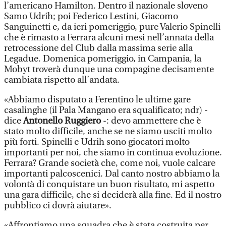
l’americano Hamilton. Dentro il nazionale sloveno
Samo Udrih; poi Federico Lestini, Giacomo
Sanguinetti e, da ieri pomeriggio, pure Valerio Spinelli
che è rimasto a Ferrara alcuni mesi nell’annata della
retrocessione del Club dalla massima serie alla
Legadue. Domenica pomeriggio, in Campania, la
Mobyt troverà dunque una compagine decisamente
cambiata rispetto all’andata.
«Abbiamo disputato a Ferentino le ultime gare
casalinghe (il Pala Mangano era squalificato; ndr) -
dice
Antonello Ruggiero
-: devo ammettere che è
stato molto difficile, anche se ne siamo usciti molto
più forti. Spinelli e Udrih sono giocatori molto
importanti per noi, che siamo in continua evoluzione.
Ferrara? Grande società che, come noi, vuole calcare
importanti palcoscenici. Dal canto nostro abbiamo la
volontà di conquistare un buon risultato, mi aspetto
una gara difficile, che si deciderà alla fine. Ed il nostro
pubblico ci dovrà aiutare».
«Affrontiamo una squadra che è stata costruita per