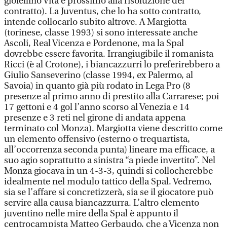
gioiellino Vita è prossimo alla risoluzione del
contratto). La Juventus, che lo ha sotto contratto,
intende collocarlo subito altrove. A Margiotta
(torinese, classe 1993) si sono interessate anche
Ascoli, Real Vicenza e Pordenone, ma la Spal
dovrebbe essere favorita. Irrangiugibile il romanista
Ricci (è al Crotone), i biancazzurri lo preferirebbero a
Giulio Sanseverino (classe 1994, ex Palermo, al
Savoia) in quanto già più rodato in Lega Pro (8
presenze al primo anno di prestito alla Carrarese; poi
17 gettoni e 4 gol l’anno scorso al Venezia e 14
presenze e 3 reti nel girone di andata appena
terminato col Monza). Margiotta viene descritto come
un elemento offensivo (esterno o trequartista,
all’occorrenza seconda punta) lineare ma efficace, a
suo agio soprattutto a sinistra “a piede invertito”. Nel
Monza giocava in un 4-3-3, quindi si collocherebbe
idealmente nel modulo tattico della Spal. Vedremo,
sia se l’affare si concretizzerà, sia se il giocatore può
servire alla causa biancazzurra. L’altro elemento
juventino nelle mire della Spal è appunto il
centrocampista Matteo Gerbaudo, che a Vicenza non