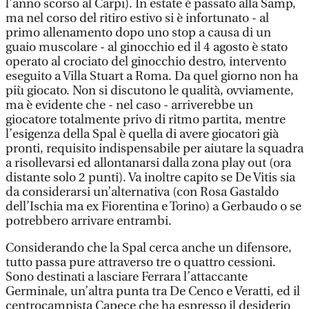
l’anno scorso al Carpi). In estate è passato alla Samp,
ma nel corso del ritiro estivo si è infortunato - al
primo allenamento dopo uno stop a causa di un
guaio muscolare - al ginocchio ed il 4 agosto è stato
operato al crociato del ginocchio destro, intervento
eseguito a Villa Stuart a Roma. Da quel giorno non ha
più giocato. Non si discutono le qualità, ovviamente,
ma è evidente che - nel caso - arriverebbe un
giocatore totalmente privo di ritmo partita, mentre
l’esigenza della Spal è quella di avere giocatori già
pronti, requisito indispensabile per aiutare la squadra
a risollevarsi ed allontanarsi dalla zona play out (ora
distante solo 2 punti). Va inoltre capito se De Vitis sia
da considerarsi un’alternativa (con Rosa Gastaldo
dell’Ischia ma ex Fiorentina e Torino) a Gerbaudo o se
potrebbero arrivare entrambi.
Considerando che la Spal cerca anche un difensore,
tutto passa pure attraverso tre o quattro cessioni.
Sono destinati a lasciare Ferrara l’attaccante
Germinale, un’altra punta tra De Cenco e Veratti, ed il
centrocampista Capece che ha espresso il desiderio