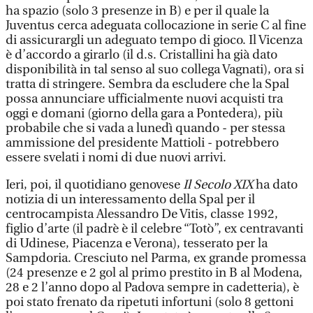
ha spazio (solo 3 presenze in B) e per il quale la
Juventus cerca adeguata collocazione in serie C al fine
di assicurargli un adeguato tempo di gioco. Il Vicenza
è d’accordo a girarlo (il d.s. Cristallini ha già dato
disponibilità in tal senso al suo collega Vagnati), ora si
tratta di stringere. Sembra da escludere che la Spal
possa annunciare ufficialmente nuovi acquisti tra
oggi e domani (giorno della gara a Pontedera), più
probabile che si vada a lunedì quando - per stessa
ammissione del presidente Mattioli - potrebbero
essere svelati i nomi di due nuovi arrivi.
Ieri, poi, il quotidiano genovese
Il Secolo XIX
ha dato
notizia di un interessamento della Spal per il
centrocampista Alessandro De Vitis, classe 1992,
figlio d’arte (il padrè è il celebre “Totò”, ex centravanti
di Udinese, Piacenza e Verona), tesserato per la
Sampdoria. Cresciuto nel Parma, ex grande promessa
(24 presenze e 2 gol al primo prestito in B al Modena,
28 e 2 l’anno dopo al Padova sempre in cadetteria), è
poi stato frenato da ripetuti infortuni (solo 8 gettoni