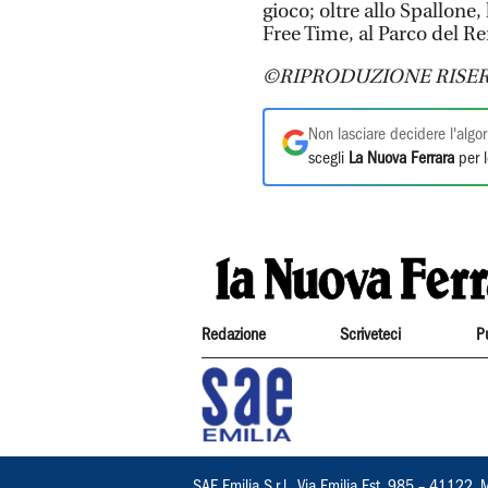
gioco; oltre allo Spallone,
Free Time, al Parco del Re
©RIPRODUZIONE RISER
Non lasciare decidere l'algor
scegli
La Nuova Ferrara
per l
Redazione
Scriveteci
P
SAE Emilia S.r.l., Via Emilia Est, 985 – 411