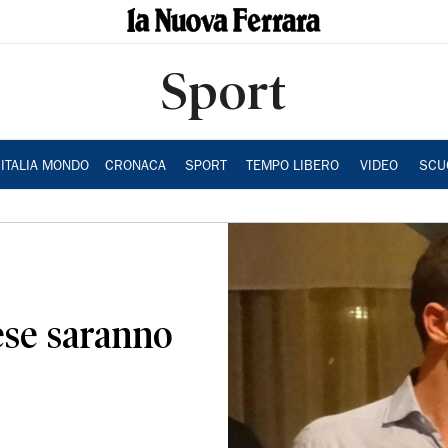
Sport
ITALIA MONDO
CRONACA
SPORT
TEMPO LIBERO
VIDEO
SCU
ese saranno