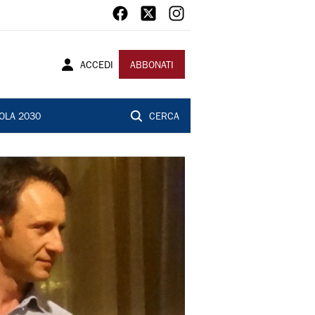
ACCEDI
ABBONATI
OLA 2030
CERCA