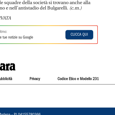
 le squadre della società si trovano anche alla
no e nell’antistadio del Bulgarelli.
(c.m.)
VATA
itmo:
CLICCA QUI
e tue notizie su Google
ubblicità
Privacy
Codice Etico e Modello 231
22, Modena – PI 04155780366