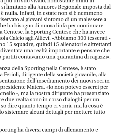
ha più un suo vivaio, nonostante militi in
 si limitano alla Juniores Regionale imposta dal
è nulla. Infatti, in estate non si è nemmeno
riservato ai giovani sintomo di un malessere a
e che ha bisogno di nuova linfa per continuare.
la Centese, la Sporting Centese che ha invece
uola Calcio agli Allievi. «Abbiamo 300 tesserati -
o 15 squadre, quindi 15 allenatori e altrettanti
è diventata una realtà importante e pensare che
 partiti contavamo una quarantina di ragazzi».
nza della Sporting nella Centese, è stato
erioli, dirigente della società giovanile, alla
entazione dell’insediamento dei nuovi soci in
 presidente Matera. «Io non potevo esserci per
 Amelio -, ma la nostra dirigente ha presenziato
re due realtà sono in corso dialoghi per un
so dire quanto tempo ci vorrà, ma la cosa è
sistemare alcuni dettagli per mettere tutto
 Sporting ha diversi campi di allenamento e