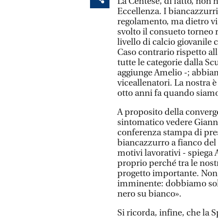
La Centese, di fatto, non 
Eccellenza. I biancazzurri
regolamento, ma dietro vi 
svolto il consueto torneo 
livello di calcio giovanil
Caso contrario rispetto al
tutte le categorie dalla Sc
aggiunge Amelio -; abbiam
viceallenatori. La nostra 
otto anni fa quando siamo
A proposito della converge
sintomatico vedere Gianna F
conferenza stampa di pres
biancazzurro a fianco del
motivi lavorativi - spiega
proprio perché tra le nost
progetto importante. Non 
imminente: dobbiamo solo 
nero su bianco».
Si ricorda, infine, che la