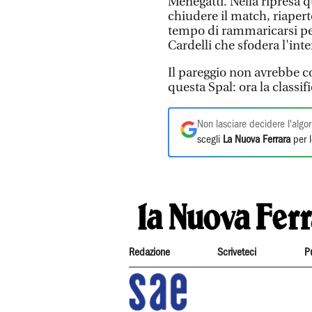
Menegatti. Nella ripresa 
chiudere il match, riaperto
tempo di rammaricarsi per
Cardelli che sfodera l'int
Il pareggio non avrebbe c
questa Spal: ora la classif
Non lasciare decidere l'algor
scegli
La Nuova Ferrara
per l
Redazione
Scriveteci
P