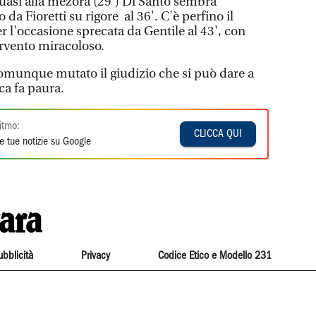
quasi alla mezora (29') Di Santo sembra
 da Fioretti su rigore al 36'. C'è perfino il
 l'occasione sprecata da Gentile al 43', con
ervento miracoloso.
omunque mutato il giudizio che si può dare a
ica fa paura.
itmo:
CLICCA QUI
e tue notizie su Google
ubblicità
Privacy
Codice Etico e Modello 231