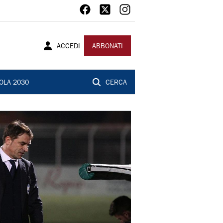
ACCEDI
ABBONATI
OLA 2030
CERCA