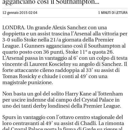
agganciano così il Southampton...
12 gennaio 2015 02:04
1 MINUTI DI LETTURA
LONDRA. Un grande Alexis Sanchez con una
doppietta e un assist trascina l’Arsenal alla vittoria per
3-0 sullo Stoke nella 21/a giornata della Premier
League. I Gunners agganciano così il Southampton al
quarto posto con 36 punti, Stoke 11° a quota 26.
L’Arsenal passa in vantaggio al 6’ con un colpo di testa
vincente di Laurent Koscielny su angolo di Sanchez. Il
forte attaccante cileno raddoppia al 33’ su assist di
Tomas Rosicky e chiude i conti al 49’ con una
magistrale punizione.
Non basta un gol del solito Harry Kane al Tottenham
per uscire indenne dal campo del Crystal Palace in
uno dei tanti derby londinesi della Premier League.
Spurs in vantaggio con l’ottavo centro stagionale del
loro centravanti al 49’ su assist di Chadli. La rimonta
del Crystal Palace porta la firma di Gayle su rigore al