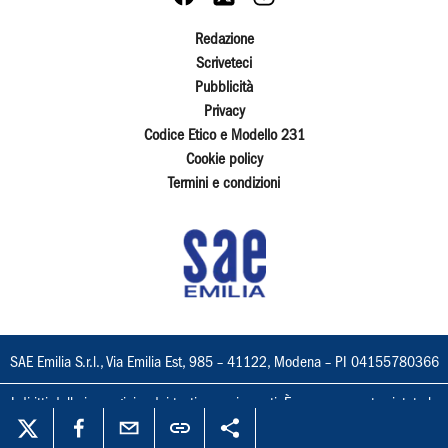
Redazione
Scriveteci
Pubblicità
Privacy
Codice Etico e Modello 231
Cookie policy
Termini e condizioni
SAE Emilia S.r.l., Via Emilia Est, 985 – 41122, Modena – PI 04155780366
I diritti delle immagini e dei testi sono riservati. È espressamente vietata la
loro riproduzione con qualsiasi mezzo e l'adattamento totale o parziale.