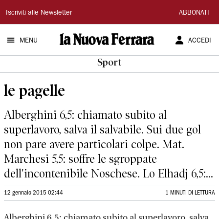
La
Iscriviti alle Newsletter
ABBONATI
Nuova
MENU
ACCEDI
Ferrara
Sport
le pagelle
Alberghini 6,5: chiamato subito al
superlavoro, salva il salvabile. Sui due gol
non pare avere particolari colpe. Mat.
Marchesi 5,5: soffre le sgroppate
dell'incontenibile Noschese. Lo Elhadj 6,5:...
12 gennaio 2015 02:44
1 MINUTI DI LETTURA
Alberghini 6,5: chiamato subito al superlavoro, salva