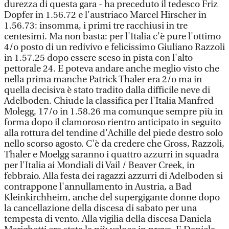
durezza di questa gara - ha preceduto il tedesco Friz
Dopfer in 1.56.72 e l'austriaco Marcel Hirscher in
1.56.73: insomma, i primi tre racchiusi in tre
centesimi. Ma non basta: per l'Italia c'è pure l'ottimo
4/o posto di un redivivo e felicissimo Giuliano Razzoli
in 1.57.25 dopo essere sceso in pista con l'alto
pettorale 24. E poteva andare anche meglio visto che
nella prima manche Patrick Thaler era 2/o ma in
quella decisiva è stato tradito dalla difficile neve di
Adelboden. Chiude la classifica per l'Italia Manfred
Molegg, 17/o in 1.58.26 ma comunque sempre più in
forma dopo il clamoroso rientro anticipato in seguito
alla rottura del tendine d'Achille del piede destro solo
nello scorso agosto. C'è da credere che Gross, Razzoli,
Thaler e Moelgg saranno i quattro azzurri in squadra
per l'Italia ai Mondiali di Vail / Beaver Creek, in
febbraio. Alla festa dei ragazzi azzurri di Adelboden si
contrappone l'annullamento in Austria, a Bad
Kleinkirchheim, anche del supergigante donne dopo
la cancellazione della discesa di sabato per una
tempesta di vento. Alla vigilia della discesa Daniela