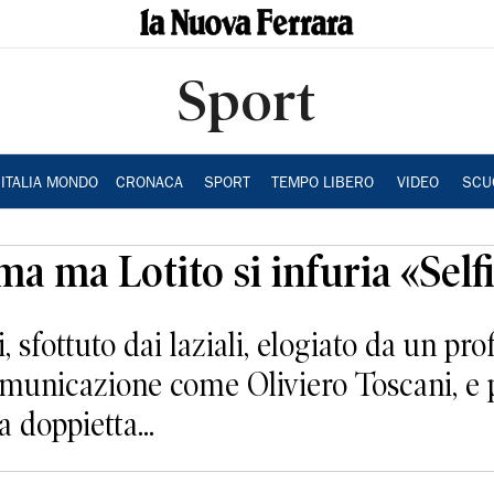
Sport
ITALIA MONDO
CRONACA
SPORT
TEMPO LIBERO
VIDEO
SCU
ma ma Lotito si infuria «Selfi
 sfottuto dai laziali, elogiato da un pro
comunicazione come Oliviero Toscani, e p
a doppietta...