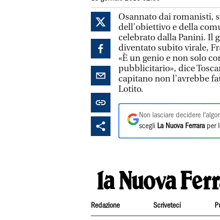
Osannato dai romanisti, sf
dell'obiettivo e della co
celebrato dalla Panini. Il 
diventato subito virale, F
«È un genio e non solo com
pubblicitario», dice Tosca
capitano non l'avrebbe fat
Lotito.
Non lasciare decidere l'algor
scegli
La Nuova Ferrara
per l
Redazione
Scriveteci
P