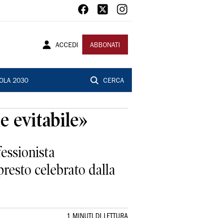
ACCEDI
ABBONATI
OLA 2030
CERCA
e evitabile»
fessionista
resto celebrato dalla
1 MINUTI DI LETTURA