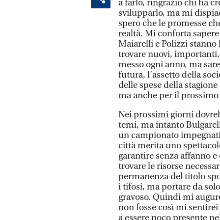
a farlo, ringrazio chi ha c
svilupparlo, ma mi dispiac
spero che le promesse che
realtà. Mi conforta sapere
Maiarelli e Polizzi stanno 
trovare nuovi, importanti,
messo ogni anno, ma sare
futura, l’assetto della so
delle spese della stagione
ma anche per il prossimo
Nei prossimi giorni dovre
temi, ma intanto Bulgarelli
un campionato impegnativ
città merita uno spettacolo
garantire senza affanno e
trovare le risorse necessar
permanenza del titolo spor
i tifosi, ma portare da sol
gravoso. Quindi mi auguro
non fosse così mi sentirei
a essere poco presente ne