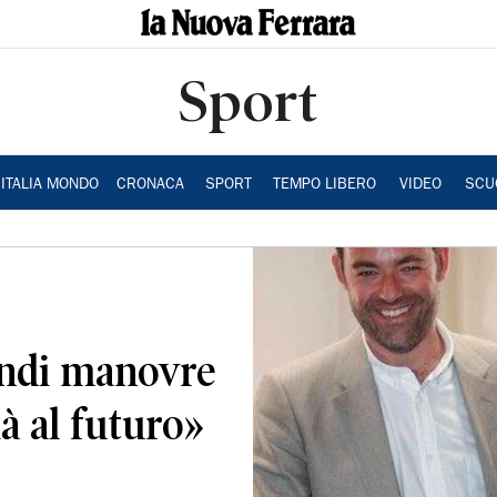
Sport
ITALIA MONDO
CRONACA
SPORT
TEMPO LIBERO
VIDEO
SCU
randi manovre
à al futuro»