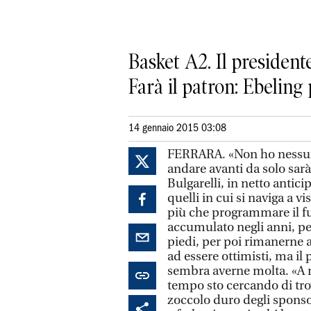
Basket A2. Il president
Farà il patron: Ebeling
14 gennaio 2015 03:08
FERRARA. «Non ho nessuna
andare avanti da solo sarà
Bulgarelli, in netto antici
quelli in cui si naviga a v
più che programmare il fu
accumulato negli anni, per
piedi, per poi rimanerne a
ad essere ottimisti, ma il
sembra averne molta. «A 
tempo sto cercando di trov
zoccolo duro degli sponso