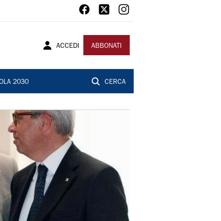
ACCEDI
ABBONATI
OLA 2030
CERCA