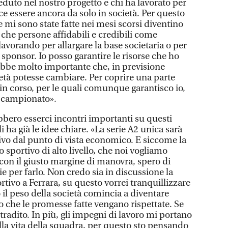
reduto nel nostro progetto e chi ha lavorato per
e essere ancora da solo in società. Per questo
 mi sono state fatte nei mesi scorsi diventino
 che persone affidabili e credibili come
lavorando per allargare la base societaria o per
 sponsor. Io posso garantire le risorse che ho
bbe molto importante che, in previsione
cietà potesse cambiare. Per coprire una parte
 in corso, per le quali comunque garantisco io,
 campionato».
bbero esserci incontri importanti su questi
 ha già le idee chiare. «La serie A2 unica sarà
o dal punto di vista economico. E siccome la
 sportivo di alto livello, che noi vogliamo
 con il giusto margine di manovra, spero di
ie per farlo. Non credo sia in discussione la
tivo a Ferrara, su questo vorrei tranquillizzare
o il peso della società comincia a diventare
 che le promesse fatte vengano rispettate. Se
 tradito. In più, gli impegni di lavoro mi portano
lla vita della squadra, per questo sto pensando