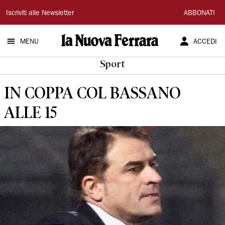
La
Iscriviti alle Newsletter
ABBONATI
Nuova
MENU
ACCEDI
Ferrara
Sport
IN COPPA COL BASSANO
ALLE 15