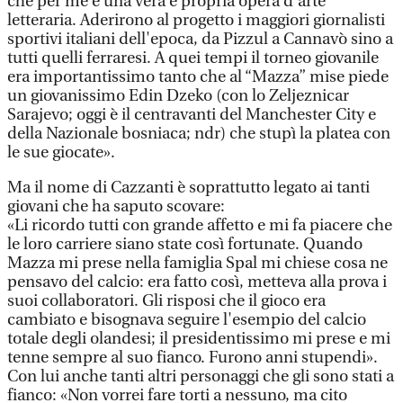
che per me è una vera e propria opera d'arte
letteraria. Aderirono al progetto i maggiori giornalisti
sportivi italiani dell'epoca, da Pizzul a Cannavò sino a
tutti quelli ferraresi. A quei tempi il torneo giovanile
era importantissimo tanto che al “Mazza” mise piede
un giovanissimo Edin Dzeko (con lo Zeljeznicar
Sarajevo; oggi è il centravanti del Manchester City e
della Nazionale bosniaca; ndr) che stupì la platea con
le sue giocate».
Ma il nome di Cazzanti è soprattutto legato ai tanti
giovani che ha saputo scovare:
«Li ricordo tutti con grande affetto e mi fa piacere che
le loro carriere siano state così fortunate. Quando
Mazza mi prese nella famiglia Spal mi chiese cosa ne
pensavo del calcio: era fatto così, metteva alla prova i
suoi collaboratori. Gli risposi che il gioco era
cambiato e bisognava seguire l'esempio del calcio
totale degli olandesi; il presidentissimo mi prese e mi
tenne sempre al suo fianco. Furono anni stupendi».
Con lui anche tanti altri personaggi che gli sono stati a
fianco: «Non vorrei fare torti a nessuno, ma cito