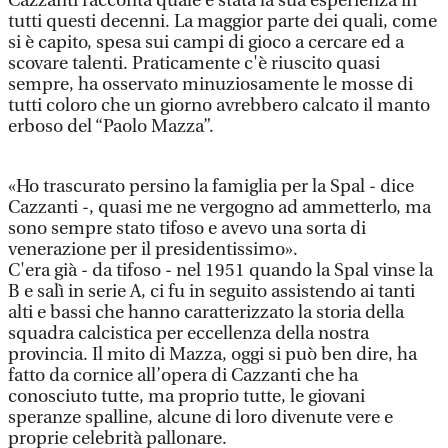
Cazzanti racconta quale è stata la sua esperienza in
tutti questi decenni. La maggior parte dei quali, come
si è capito, spesa sui campi di gioco a cercare ed a
scovare talenti. Praticamente c'è riuscito quasi
sempre, ha osservato minuziosamente le mosse di
tutti coloro che un giorno avrebbero calcato il manto
erboso del “Paolo Mazza”.
«Ho trascurato persino la famiglia per la Spal - dice
Cazzanti -, quasi me ne vergogno ad ammetterlo, ma
sono sempre stato tifoso e avevo una sorta di
venerazione per il presidentissimo».
C'era già - da tifoso - nel 1951 quando la Spal vinse la
B e salì in serie A, ci fu in seguito assistendo ai tanti
alti e bassi che hanno caratterizzato la storia della
squadra calcistica per eccellenza della nostra
provincia. Il mito di Mazza, oggi si può ben dire, ha
fatto da cornice all’opera di Cazzanti che ha
conosciuto tutte, ma proprio tutte, le giovani
speranze spalline, alcune di loro divenute vere e
proprie celebrità pallonare.