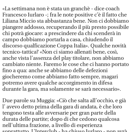
«La settimana non è stata un granchè - dice coach
Francesco Iurlaro -; fra le note positive c’è il fatto che
Liliana Miccio sta abbastanza bene. Non ci dobbiamo
piangere addosso, recuperando il più presto possibile
chi potrà giocare: a prescindere da chi scenderà in
campo dobbiamo portarla a casa, chiudendo il
discorso qualficazione Coppa Italia». Qualche novità
tecnico-tattica? «Non ci siamo allenati bene, così,
anche vista l’assenza del play titolare, non abbiamo
cambiato niente. Faremo le cose che ci hanno portato
fino a qua: anche se abbiamo delle defezioni
giocheremo come abbiamo fatto sempre, magari
potremo avere qualche accorgimento in difesa
durante la gara, ma solamente se sarà necessario».
Due parole su Muggia: «Ciò che salta all’occhio, e già
l’ avevo detto prima della gara di andata, è che loro
tengono testa alle avversarie per gran parte della
durata delle partite; dopo di che cedono qualcosa
nell’ultima frazione, a livello di esperienza
soprattutto. L’Interclub - ha chiuso Iurlaro - non avrà