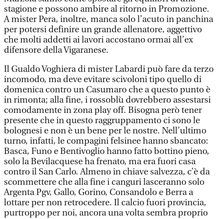
stagione e possono ambire al ritorno in Promozione.
A mister Pera, inoltre, manca solo l’acuto in panchina
per potersi definire un grande allenatore, aggettivo
che molti addetti ai lavori accostano ormai all’ex
difensore della Vigaranese.
Il Gualdo Voghiera di mister Labardi può fare da terzo
incomodo, ma deve evitare scivoloni tipo quello di
domenica contro un Casumaro che a questo punto è
in rimonta; alla fine, i rossoblù dovrebbero assestarsi
comodamente in zona play off. Bisogna però tener
presente che in questo raggruppamento ci sono le
bolognesi e non è un bene per le nostre. Nell’ultimo
turno, infatti, le compagini felsinee hanno sbancato:
Basca, Funo e Bentivoglio hanno fatto bottino pieno,
solo la Bevilacquese ha frenato, ma era fuori casa
contro il San Carlo. Almeno in chiave salvezza, c’è da
scommettere che alla fine i canguri lasceranno solo
Argenta Pgv, Gallo, Gorino, Consandolo e Berra a
lottare per non retrocedere. Il calcio fuori provincia,
purtroppo per noi, ancora una volta sembra proprio