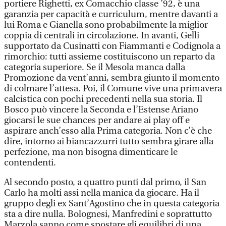
portiere Righetti, ex Comacchio classe ’92, è una
garanzia per capacità e curriculum, mentre davanti a
lui Roma e Gianella sono probabilmente la miglior
coppia di centrali in circolazione. In avanti, Gelli
supportato da Cusinatti con Fiammanti e Codignola a
rimorchio: tutti assieme costituiscono un reparto da
categoria superiore. Se il Mesola manca dalla
Promozione da vent’anni, sembra giunto il momento
di colmare l’attesa. Poi, il Comune vive una primavera
calcistica con pochi precedenti nella sua storia. Il
Bosco può vincere la Seconda e l’Estense Ariano
giocarsi le sue chances per andare ai play off e
aspirare anch’esso alla Prima categoria. Non c’è che
dire, intorno ai biancazzurri tutto sembra girare alla
perfezione, ma non bisogna dimenticare le
contendenti.
Al secondo posto, a quattro punti dal primo, il San
Carlo ha molti assi nella manica da giocare. Ha il
gruppo degli ex Sant’Agostino che in questa categoria
sta a dire nulla. Bolognesi, Manfredini e soprattutto
Marzola sanno come spostare gli equilibri di una