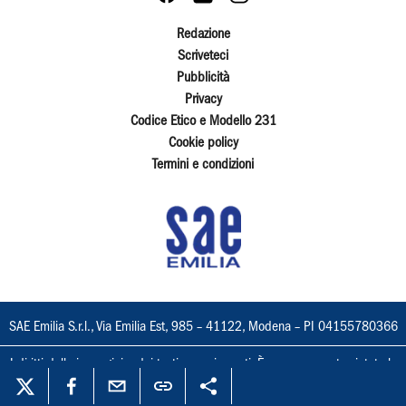
Redazione
Scriveteci
Pubblicità
Privacy
Codice Etico e Modello 231
Cookie policy
Termini e condizioni
SAE Emilia S.r.l., Via Emilia Est, 985 – 41122, Modena – PI 04155780366
I diritti delle immagini e dei testi sono riservati. È espressamente vietata la
loro riproduzione con qualsiasi mezzo e l'adattamento totale o parziale.