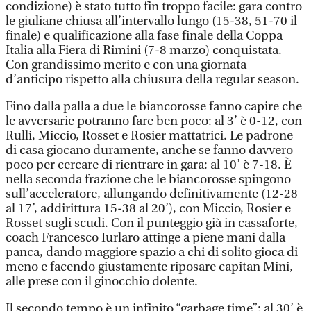
condizione) è stato tutto fin troppo facile: gara contro
le giuliane chiusa all’intervallo lungo (15-38, 51-70 il
finale) e qualificazione alla fase finale della Coppa
Italia alla Fiera di Rimini (7-8 marzo) conquistata.
Con grandissimo merito e con una giornata
d’anticipo rispetto alla chiusura della regular season.
Fino dalla palla a due le biancorosse fanno capire che
le avversarie potranno fare ben poco: al 3’ è 0-12, con
Rulli, Miccio, Rosset e Rosier mattatrici. Le padrone
di casa giocano duramente, anche se fanno davvero
poco per cercare di rientrare in gara: al 10’ è 7-18. È
nella seconda frazione che le biancorosse spingono
sull’acceleratore, allungando definitivamente (12-28
al 17’, addirittura 15-38 al 20’), con Miccio, Rosier e
Rosset sugli scudi. Con il punteggio già in cassaforte,
coach Francesco Iurlaro attinge a piene mani dalla
panca, dando maggiore spazio a chi di solito gioca di
meno e facendo giustamente riposare capitan Mini,
alle prese con il ginocchio dolente.
Il secondo tempo è un infinito “garbage time”: al 30’ è