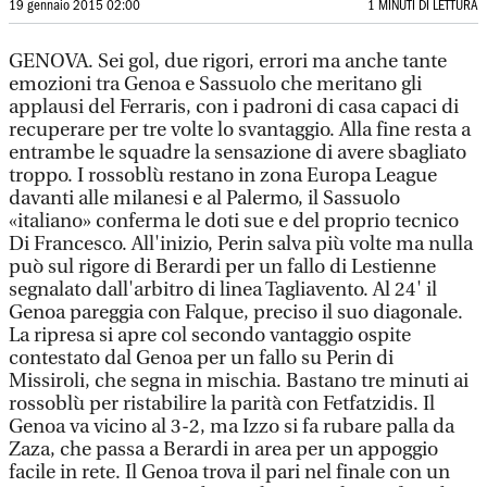
19 gennaio 2015 02:00
1 MINUTI DI LETTURA
GENOVA. Sei gol, due rigori, errori ma anche tante
emozioni tra Genoa e Sassuolo che meritano gli
applausi del Ferraris, con i padroni di casa capaci di
recuperare per tre volte lo svantaggio. Alla fine resta a
entrambe le squadre la sensazione di avere sbagliato
troppo. I rossoblù restano in zona Europa League
davanti alle milanesi e al Palermo, il Sassuolo
«italiano» conferma le doti sue e del proprio tecnico
Di Francesco. All'inizio, Perin salva più volte ma nulla
può sul rigore di Berardi per un fallo di Lestienne
segnalato dall'arbitro di linea Tagliavento. Al 24' il
Genoa pareggia con Falque, preciso il suo diagonale.
La ripresa si apre col secondo vantaggio ospite
contestato dal Genoa per un fallo su Perin di
Missiroli, che segna in mischia. Bastano tre minuti ai
rossoblù per ristabilire la parità con Fetfatzidis. Il
Genoa va vicino al 3-2, ma Izzo si fa rubare palla da
Zaza, che passa a Berardi in area per un appoggio
facile in rete. Il Genoa trova il pari nel finale con un