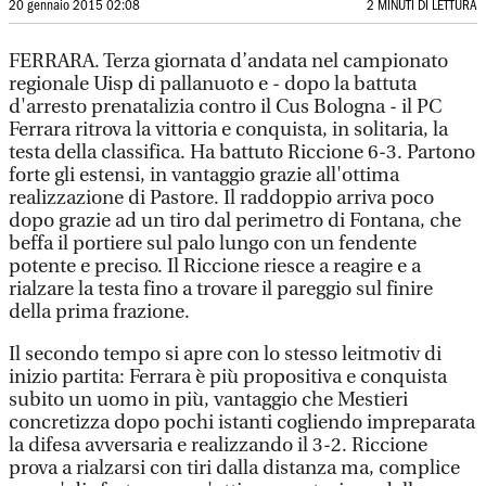
20 gennaio 2015 02:08
2 MINUTI DI LETTURA
FERRARA. Terza giornata d’andata nel campionato
regionale Uisp di pallanuoto e - dopo la battuta
d'arresto prenatalizia contro il Cus Bologna - il PC
Ferrara ritrova la vittoria e conquista, in solitaria, la
testa della classifica. Ha battuto Riccione 6-3. Partono
forte gli estensi, in vantaggio grazie all'ottima
realizzazione di Pastore. Il raddoppio arriva poco
dopo grazie ad un tiro dal perimetro di Fontana, che
beffa il portiere sul palo lungo con un fendente
potente e preciso. Il Riccione riesce a reagire e a
rialzare la testa fino a trovare il pareggio sul finire
della prima frazione.
Il secondo tempo si apre con lo stesso leitmotiv di
inizio partita: Ferrara è più propositiva e conquista
subito un uomo in più, vantaggio che Mestieri
concretizza dopo pochi istanti cogliendo impreparata
la difesa avversaria e realizzando il 3-2. Riccione
prova a rialzarsi con tiri dalla distanza ma, complice