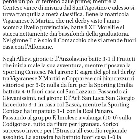
perde un po' di terreno dalle prime; mentre la
Centese vince di misura dal Sant'Agostino e adesso si
trova tranquilla a metà classifica. Bene la matricola
Vigaranese X Martiri, che nel derby visto l'anno
scorso a livello provinciale, batte il XII Morelli e si
stacca nettamente dai bassifondi della graduatoria.
Nel girone F c'è solo il Comacchio che si arrende fuori
casa con l'Alfonsine.
Negli Allievi girone E ,l'Anzolavino batte 3-1 il Frutteti
che inizia male la sua avventura, mentre riposava la
Sporting Centese. Nel girone F, sagra del gol nel derby
tra Vigaranese X Martiri e Copparese coi biancazzurri
vittoriosi per 6-0; nulla da fare per la Sporting Emilia
battuta 4-0 fuori casa col San Lazzaro. Passando ai
Giovanissimi, nel girone E l'Acli San Luca San Giorgio
ha ceduto 3-1 in casa col Basca, mentre la Sporting
Centese ha impattato 1-1 con la Real Panaro.
Passando al gruppo F, Imolese a valanga (10-0) sulla
Codigorese, tutto da rifare per i granata. Sorico
successo invece per l'Etrusca all'esordio regionale
assoluto. La squadra ha battuto fuori casa 1-0 la