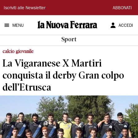
La
Iscriviti alle Newsletter
ABBONATI
Nuova
MENU
ACCEDI
Ferrara
Sport
calcio giovanile
La Vigaranese X Martiri
conquista il derby Gran colpo
dell’Etrusca