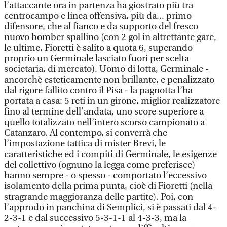
l’attaccante ora in partenza ha giostrato più tra
centrocampo e linea offensiva, più da... primo
difensore, che al fianco e da supporto del fresco
nuovo bomber spallino (con 2 gol in altrettante gare,
le ultime, Fioretti è salito a quota 6, superando
proprio un Germinale lasciato fuori per scelta
societaria, di mercato). Uomo di lotta, Germinale -
ancorchè esteticamente non brillante, e penalizzato
dal rigore fallito contro il Pisa - la pagnotta l’ha
portata a casa: 5 reti in un girone, miglior realizzatore
fino al termine dell’andata, uno score superiore a
quello totalizzato nell’intero scorso campionato a
Catanzaro. Al contempo, si converrà che
l’impostazione tattica di mister Brevi, le
caratteristiche ed i compiti di Germinale, le esigenze
del collettivo (ognuno la legga come preferisce)
hanno sempre - o spesso - comportato l’eccessivo
isolamento della prima punta, cioè di Fioretti (nella
stragrande maggioranza delle partite). Poi, con
l’approdo in panchina di Semplici, si è passati dal 4-
2-3-1 e dal successivo 5-3-1-1 al 4-3-3, ma la