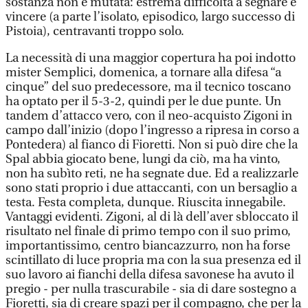
sostanza non è mutata: estrema difficoltà a segnare e
vincere (a parte l’isolato, episodico, largo successo di
Pistoia), centravanti troppo solo.
La necessità di una maggior copertura ha poi indotto
mister Semplici, domenica, a tornare alla difesa “a
cinque” del suo predecessore, ma il tecnico toscano
ha optato per il 5-3-2, quindi per le due punte. Un
tandem d’attacco vero, con il neo-acquisto Zigoni in
campo dall’inizio (dopo l’ingresso a ripresa in corso a
Pontedera) al fianco di Fioretti. Non si può dire che la
Spal abbia giocato bene, lungi da ciò, ma ha vinto,
non ha subìto reti, ne ha segnate due. Ed a realizzarle
sono stati proprio i due attaccanti, con un bersaglio a
testa. Festa completa, dunque. Riuscita innegabile.
Vantaggi evidenti. Zigoni, al di là dell’aver sbloccato il
risultato nel finale di primo tempo con il suo primo,
importantissimo, centro biancazzurro, non ha forse
scintillato di luce propria ma con la sua presenza ed il
suo lavoro ai fianchi della difesa savonese ha avuto il
pregio - per nulla trascurabile - sia di dare sostegno a
Fioretti, sia di creare spazi per il compagno, che per la