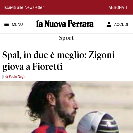
La
Iscriviti alle Newsletter
ABBONATI
Nuova
MENU
ACCEDI
Ferrara
Sport
Spal, in due è meglio: Zigoni
giova a Fioretti
di Paolo Negri