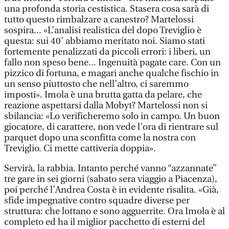
una profonda storia cestistica. Stasera cosa sarà di
tutto questo rimbalzare a canestro? Martelossi
sospira... «L’analisi realistica del dopo Treviglio è
questa: sui 40’ abbiamo meritato noi. Siamo stati
fortemente penalizzati da piccoli errori: i liberi, un
fallo non speso bene... Ingenuità pagate care. Con un
pizzico di fortuna, e magari anche qualche fischio in
un senso piuttosto che nell’altro, ci saremmo
imposti». Imola è una brutta gatta da pelare, che
reazione aspettarsi dalla Mobyt? Martelossi non si
sbilancia: «Lo verificheremo solo in campo. Un buon
giocatore, di carattere, non vede l’ora di rientrare sul
parquet dopo una sconfitta come la nostra con
Treviglio. Ci mette cattiveria doppia».
Servirà, la rabbia. Intanto perché vanno “azzannate”
tre gare in sei giorni (sabato sera viaggio a Piacenza),
poi perché l’Andrea Costa è in evidente risalita. «Già,
sfide impegnative contro squadre diverse per
struttura: che lottano e sono agguerrite. Ora Imola è al
completo ed ha il miglior pacchetto di esterni del