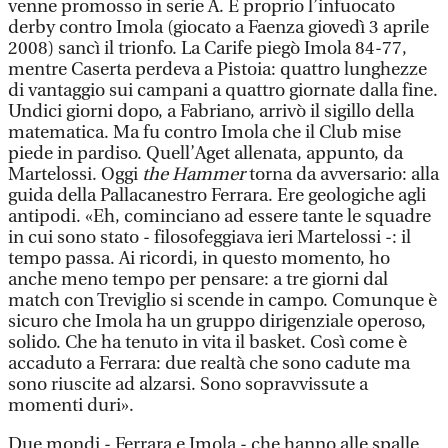
venne promosso in serie A. E proprio l’infuocato
derby contro Imola (giocato a Faenza giovedì 3 aprile
2008) sancì il trionfo. La Carife piegò Imola 84-77,
mentre Caserta perdeva a Pistoia: quattro lunghezze
di vantaggio sui campani a quattro giornate dalla fine.
Undici giorni dopo, a Fabriano, arrivò il sigillo della
matematica. Ma fu contro Imola che il Club mise
piede in pardiso. Quell’Aget allenata, appunto, da
Martelossi. Oggi
the Hammer
torna da avversario: alla
guida della Pallacanestro Ferrara. Ere geologiche agli
antipodi. «Eh, cominciano ad essere tante le squadre
in cui sono stato - filosofeggiava ieri Martelossi -: il
tempo passa. Ai ricordi, in questo momento, ho
anche meno tempo per pensare: a tre giorni dal
match con Treviglio si scende in campo. Comunque è
sicuro che Imola ha un gruppo dirigenziale operoso,
solido. Che ha tenuto in vita il basket. Così come è
accaduto a Ferrara: due realtà che sono cadute ma
sono riuscite ad alzarsi. Sono sopravvissute a
momenti duri».
Due mondi - Ferrara e Imola - che hanno alle spalle