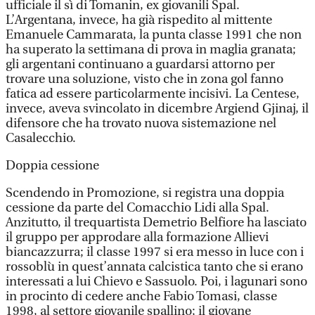
ufficiale il sì di Tomanin, ex giovanili Spal.
L’Argentana, invece, ha già rispedito al mittente
Emanuele Cammarata, la punta classe 1991 che non
ha superato la settimana di prova in maglia granata;
gli argentani continuano a guardarsi attorno per
trovare una soluzione, visto che in zona gol fanno
fatica ad essere particolarmente incisivi. La Centese,
invece, aveva svincolato in dicembre Argiend Gjinaj, il
difensore che ha trovato nuova sistemazione nel
Casalecchio.
Doppia cessione
Scendendo in Promozione, si registra una doppia
cessione da parte del Comacchio Lidi alla Spal.
Anzitutto, il trequartista Demetrio Belfiore ha lasciato
il gruppo per approdare alla formazione Allievi
biancazzurra; il classe 1997 si era messo in luce con i
rossoblù in quest’annata calcistica tanto che si erano
interessati a lui Chievo e Sassuolo. Poi, i lagunari sono
in procinto di cedere anche Fabio Tomasi, classe
1998, al settore giovanile spallino; il giovane