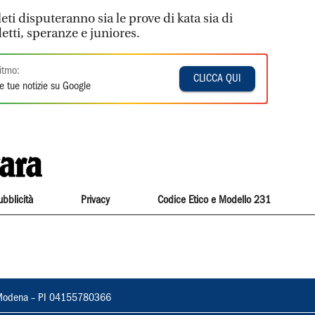
leti disputeranno sia le prove di kata sia di
etti, speranze e juniores.
itmo:
CLICCA QUI
e tue notizie su Google
ubblicità
Privacy
Codice Etico e Modello 231
22, Modena – PI 04155780366