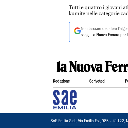
Tutti e quattro i giovani at
kumite nelle categorie cad
Non lasciare decidere l'algor
scegli
La Nuova Ferrara
per l
Redazione
Scriveteci
P
SAE Emilia S.r.l., Via Emilia Est, 985 – 411