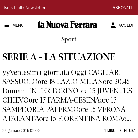
La
Iscriviti alle Newsletter
ABBONATI
Nuova
MENU
ACCEDI
Ferrara
Sport
SERIE A - LA SITUAZIONE
yyVentesima giornata Oggi CAGLIARI-
SASSUOLOore 18 LAZIO-MILANore 20.45
Domani INTER-TORINOore 15 JUVENTUS-
CHIEVOore 15 PARMA-CESENAore 15
SAMPDORIA-PALERMOore 15 VERONA-
ATALANTAore 15 FIORENTINA-ROMAo...
24 gennaio 2015 02:00
1 MINUTI DI LETTURA