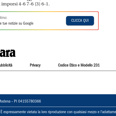
 imporsi 4-6 7-6 (3) 6-1.
itmo:
CLICCA QUI
e tue notizie su Google
ubblicità
Privacy
Codice Etico e Modello 231
22, Modena – PI 04155780366
ti. È espressamente vietata la loro riproduzione con qualsiasi mezzo e l'adattame