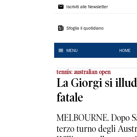
La
Iscriviti alle Newsletter
Nuova
Ferrara
Sfoglia il quotidiano
MENU
HOME
tennis: australian open
La Giorgi si illu
fatale
MELBOURNE. Dopo Sara 
terzo turno degli Aust