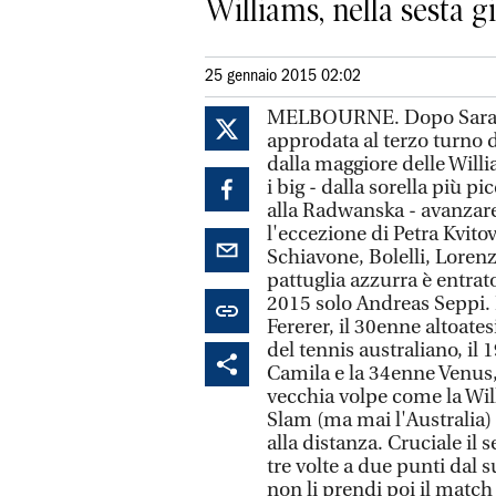
Williams, nella sesta gi
25 gennaio 2015 02:02
MELBOURNE. Dopo Sara Err
approdata al terzo turno 
dalla maggiore delle Willi
i big - dalla sorella più 
alla Radwanska - avanzare 
l'eccezione di Petra Kvito
Schiavone, Bolelli, Lorenzi
pattuglia azzurra è entrat
2015 solo Andreas Seppi.
Fererer, il 30enne altoate
del tennis australiano, il
Camila e la 34enne Venus,
vecchia volpe come la Willi
Slam (ma mai l'Australia) 
alla distanza. Cruciale il 
tre volte a due punti dal
non li prendi poi il match r