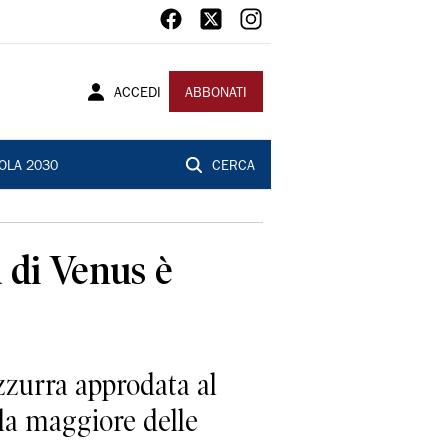
ACCEDI
ABBONATI
OLA 2030
CERCA
a di Venus è
zzurra approdata al
la maggiore delle