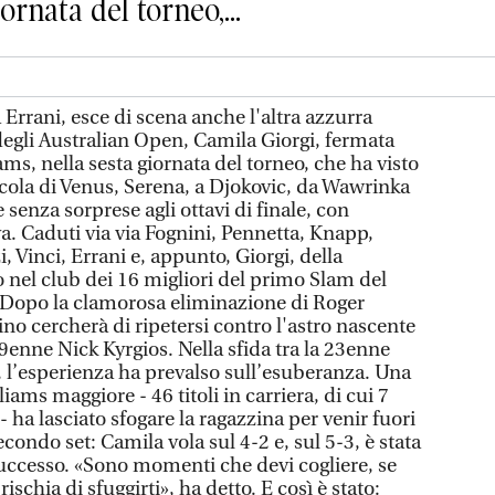
ornata del torneo,...
ani, esce di scena anche l'altra azzurra
degli Australian Open, Camila Giorgi, fermata
ams, nella sesta giornata del torneo, che ha visto
piccola di Venus, Serena, a Djokovic, da Wawrinka
senza sorprese agli ottavi di finale, con
va. Caduti via via Fognini, Pennetta, Knapp,
, Vinci, Errani e, appunto, Giorgi, della
o nel club dei 16 migliori del primo Slam del
 Dopo la clamorosa eliminazione di Roger
sino cercherà di ripetersi contro l'astro nascente
 19enne Nick Kyrgios. Nella sfida tra la 23enne
 l’esperienza ha prevalso sull’esuberanza. Una
ams maggiore - 46 titoli in carriera, di cui 7
- ha lasciato sfogare la ragazzina per venir fuori
secondo set: Camila vola sul 4-2 e, sul 5-3, è stata
 successo. «Sono momenti che devi cogliere, se
ischia di sfuggirti», ha detto. E così è stato: