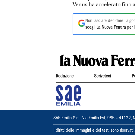
Venus ha accelerato fino a
Non lasciare decidere l'algor
scegli
La Nuova Ferrara
per l
Redazione
Scriveteci
P
SAE Emilia S.r.l., Via Emilia Est, 985 – 411
I diritti delle immagini e dei testi sono riserva