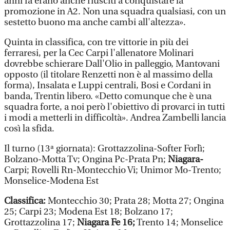
anni fa erano anche riusciti a conquistare la
promozione in A2. Non una squadra qualsiasi, con un
sestetto buono ma anche cambi all'altezza».
Quinta in classifica, con tre vittorie in più dei
ferraresi, per la Cec Carpi l'allenatore Molinari
dovrebbe schierare Dall'Olio in palleggio, Mantovani
opposto (il titolare Renzetti non è al massimo della
forma), Insalata e Luppi centrali, Bosi e Cordani in
banda, Trentin libero. «Detto comunque che è una
squadra forte, a noi però l'obiettivo di provarci in tutti
i modi a metterli in difficoltà». Andrea Zambelli lancia
così la sfida.
Il turno (13ª giornata): Grottazzolina-Softer Forlì;
Bolzano-Motta Tv; Ongina Pc-Prata Pn;
Niagara-
Carpi; Rovelli Rn-Montecchio Vi; Unimor Mo-Trento;
Monselice-Modena Est
Classifica:
Montecchio 30; Prata 28; Motta 27; Ongina
25; Carpi 23; Modena Est 18; Bolzano 17;
Grottazzolina 17;
Niagara Fe 16;
Trento 14; Monselice