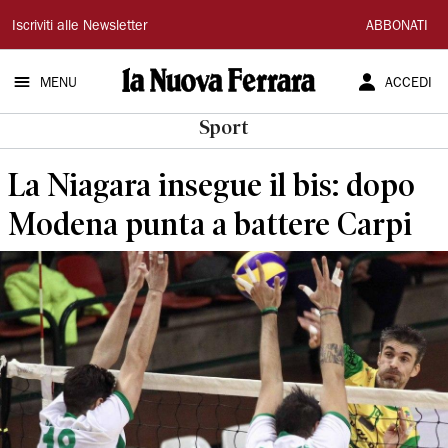
La
Iscriviti alle Newsletter
ABBONATI
Nuova
MENU
ACCEDI
Ferrara
Sport
La Niagara insegue il bis: dopo
Modena punta a battere Carpi