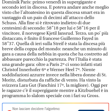
Dominik Paris: primo venerdì in supergigante e
secondo ieri in discesa. E poteva andare anche meglio
visto che l'altoatesino in questa discesa smart era in
vantaggio di un paio di decimi all'attacco dello
Schuss. Alla fine si è ritrovato indietro di due
centesimi di secondo: 58”18 per lui e 58”16 per il
vincitore, il norvegese Kjetil Jansrud. Terzo, un po’ più
distaccato, è finito il francese Guillermo Fayed in
58”37. Quella di ieri sulla Streif è stata la discesa più
breve della coppa del mondo: neanche un minuto di
gara a causa della nebbia in quota che ha costretto ad
abbassare parecchio la partenza. Per l'Italia è stata
una grande gara: oltre a Paris 2º ci sono infatti stati
Christof Innerhofer 6º e Werner Heel 7º. Niente
soddisfazioni azzurre invece nella libera donne di St.
Moritz, disturbata da raffiche di vento. Ha vinto la
svizzera Lara Gut (Fanchini 17ª, la migliore). Oggi per
le ragazze c’è il supergigante mentre a Kitzbuehel è in
programma lo slalom speciale con i fari su Gross.
Non lasciare decidere l'algoritmo: