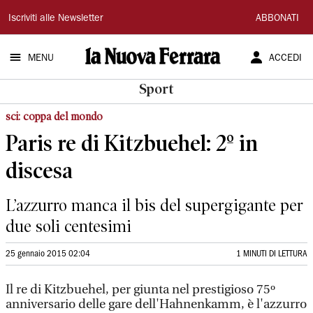
La
Iscriviti alle Newsletter
ABBONATI
Nuova
MENU
ACCEDI
Ferrara
Sport
sci: coppa del mondo
Paris re di Kitzbuehel: 2º in
discesa
L’azzurro manca il bis del supergigante per
due soli centesimi
25 gennaio 2015 02:04
1 MINUTI DI LETTURA
Il re di Kitzbuehel, per giunta nel prestigioso 75º
anniversario delle gare dell'Hahnenkamm, è l'azzurro