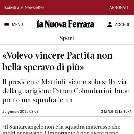
La
Iscriviti alle Newsletter
ABBONATI
Nuova
MENU
ACCEDI
Ferrara
Sport
«Volevo vincere Partita non
bella speravo di più»
Il presidente Mattioli: siamo solo sulla via
della guarigione Patron Colombarini: buon
punto ma squadra lenta
25 gennaio 2015 03:07
2 MINUTI DI LETTURA
«Il Santarcangelo non è la squadra materasso che
molti pensavano, l'importante è non avere perso