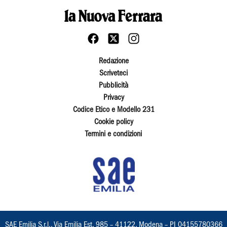
Redazione
Scriveteci
Pubblicità
Privacy
Codice Etico e Modello 231
Cookie policy
Termini e condizioni
SAE Emilia S.r.l., Via Emilia Est, 985 – 41122, Modena – PI 04155780366