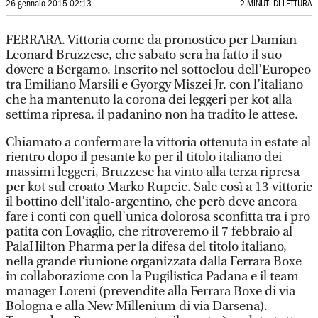
26 gennaio 2015 02:13
2 MINUTI DI LETTURA
FERRARA. Vittoria come da pronostico per Damian
Leonard Bruzzese, che sabato sera ha fatto il suo
dovere a Bergamo. Inserito nel sottoclou dell’Europeo
tra Emiliano Marsili e Gyorgy Miszei Jr, con l’italiano
che ha mantenuto la corona dei leggeri per kot alla
settima ripresa, il padanino non ha tradito le attese.
Chiamato a confermare la vittoria ottenuta in estate al
rientro dopo il pesante ko per il titolo italiano dei
massimi leggeri, Bruzzese ha vinto alla terza ripresa
per kot sul croato Marko Rupcic. Sale così a 13 vittorie
il bottino dell’italo-argentino, che però deve ancora
fare i conti con quell’unica dolorosa sconfitta tra i pro
patita con Lovaglio, che ritroveremo il 7 febbraio al
PalaHilton Pharma per la difesa del titolo italiano,
nella grande riunione organizzata dalla Ferrara Boxe
in collaborazione con la Pugilistica Padana e il team
manager Loreni (prevendite alla Ferrara Boxe di via
Bologna e alla New Millenium di via Darsena).