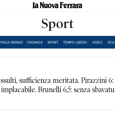
Sport
ITALIA MONDO
CRONACA
SPORT
TEMPO LIBERO
VIDEO
SCU
ssulti, sufficienza meritata. Pirazzini 6
ti implacabile. Brunelli 6,5: senza sbavat