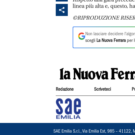
linea più alta e, questo, h
©RIPRODUZIONE RISER
Non lasciare decidere l'algor
scegli
La Nuova Ferrara
per l
Redazione
Scriveteci
P
SAE Emilia S.r.l., Via Emilia Est, 985 – 411