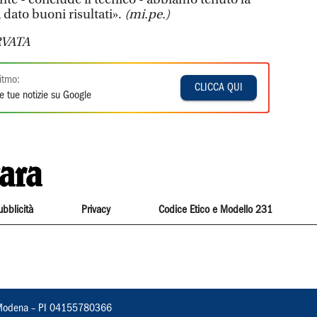
a dato buoni risultati».
(mi.pe.)
VATA
itmo:
CLICCA QUI
e tue notizie su Google
ubblicità
Privacy
Codice Etico e Modello 231
22, Modena – PI 04155780366