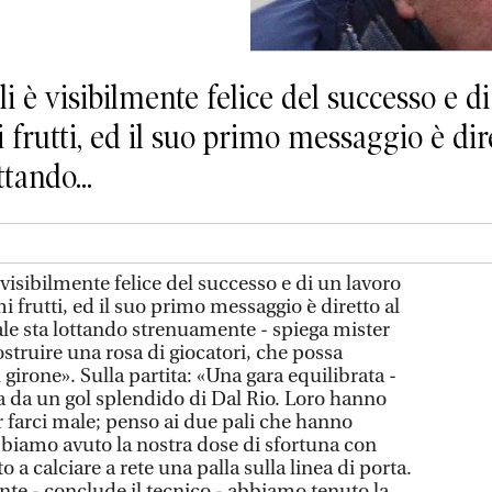
 è visibilmente felice del successo e di
 frutti, ed il suo primo messaggio è dir
tando...
isibilmente felice del successo e di un lavoro
i frutti, ed il suo primo messaggio è diretto al
ale sta lottando strenuamente - spiega mister
ostruire una rosa di giocatori, che possa
 girone». Sulla partita: «Una gara equilibrata -
sa da un gol splendido di Dal Rio. Loro hanno
r farci male; penso ai due pali che hanno
biamo avuto la nostra dose di sfortuna con
o a calciare a rete una palla sulla linea di porta.
nte - conclude il tecnico - abbiamo tenuto la