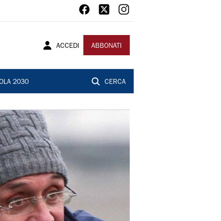
ACCEDI
ABBONATI
OLA 2030
CERCA