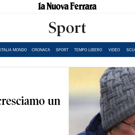
Sport
ITALIA MONDO
CRONACA
SPORT
TEMPO LIBERO
VIDEO
SCU
 cresciamo un