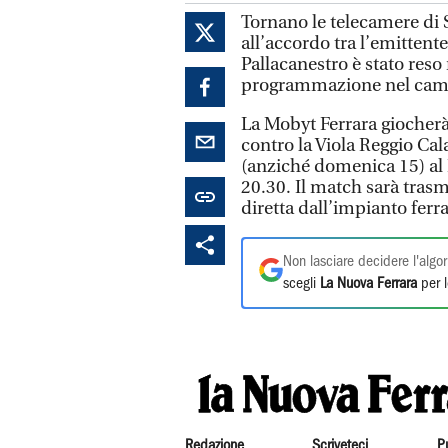
Tornano le telecamere di 
all’accordo tra l’emittente
Pallacanestro è stato reso
programmazione nel campi
La Mobyt Ferrara giocherà 
contro la Viola Reggio Ca
(anziché domenica 15) al 
20.30. Il match sarà tras
diretta dall’impianto ferr
Non lasciare decidere l'algor
scegli
La Nuova Ferrara
per l
Redazione
Scriveteci
P