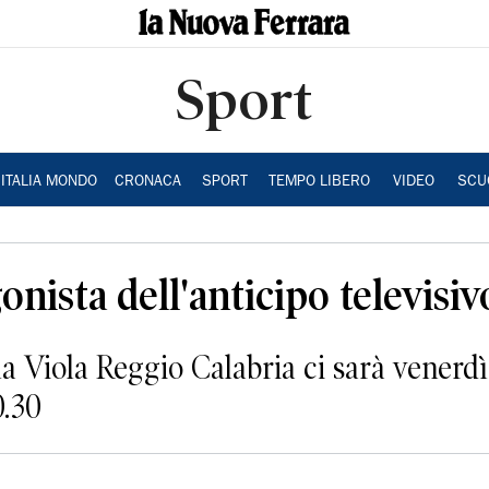
Sport
ITALIA MONDO
CRONACA
SPORT
TEMPO LIBERO
VIDEO
SCU
nista dell'anticipo televisiv
 la Viola Reggio Calabria ci sarà vener
0.30