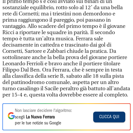
Il primo tempo s’è così avviato sui binari di un
sostanziale equilibrio, rotto solo al 12’ da una bella
rete di Cornetti; ma i triestini non demordono e
prima raggiungono il pareggio, poi passano in
vantaggio. Allo scadere del primo tempo è il giovane
Ricci a riportare le squadre in parità. Il secondo
tempo è tutta un'altra musica. Ferrara sale
decisamente in cattedra e trascinato dai gol di
Cornetti, Sartore e Zabbari chiude la pratica. Da
sottolineare anche la bella prova del giovane portiere
Leonardo Ferrioli e bravo anche il portiere titolare
Filippo Dal Ben. Ora Ferrara, che è sempre in testa
alla classifica della serie B, sabato alle 18 sulla pista
del pattinodromo comunale, aspetta per un altro
turno casalingo il Sacile peraltro già battuto all'andata
per 15-4 e, questa volta dovrebbe essere al completo.
Non lasciare decidere l'algoritmo:
CLICCA QUI
scegli
La Nuova Ferrara
per le tue notizie su Google