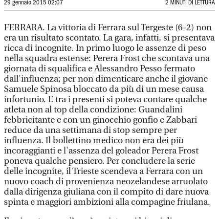
29 gennaio 2015 02:07
2 MINUTI DI LETTURA
FERRARA. La vittoria di Ferrara sul Tergeste (6-2) non
era un risultato scontato. La gara, infatti, si presentava
ricca di incognite. In primo luogo le assenze di peso
nella squadra estense: Perera Frost che scontava una
giornata di squalifica e Alessandro Pesso fermato
dall'influenza; per non dimenticare anche il giovane
Samuele Spinosa bloccato da più di un mese causa
infortunio. E tra i presenti si poteva contare qualche
atleta non al top della condizione: Guandalini
febbricitante e con un ginocchio gonfio e Zabbari
reduce da una settimana di stop sempre per
influenza. Il bollettino medico non era dei più
incoraggianti e l'assenza del goleador Perera Frost
poneva qualche pensiero. Per concludere la serie
delle incognite, il Trieste scendeva a Ferrara con un
nuovo coach di provenienza neozelandese arruolato
dalla dirigenza giuliana con il compito di dare nuova
spinta e maggiori ambizioni alla compagine friulana.