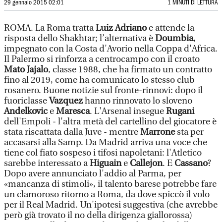
29 gennaio 2015 02:01
1 MINUTI DI LETTURA
ROMA. La Roma tratta
Luiz Adriano
e attende la
risposta dello Shakhtar; l’alternativa è
Doumbia
,
impegnato con la Costa d'Avorio nella Coppa d'Africa.
Il Palermo si rinforza a centrocampo con il croato
Mato Jajalo
, classe 1988, che ha firmato un contratto
fino al 2019, come ha comunicato lo stesso club
rosanero. Buone notizie sul fronte-rinnovi: dopo il
fuoriclasse
Vazquez
hanno rinnovato lo sloveno
Andelkovic
e
Maresca
. L'Arsenal insegue
Rugani
dell'Empoli - l'altra metà del cartellino del giocatore è
stata riscattata dalla Juve - mentre
Marrone
sta per
accasarsi alla Samp. Da Madrid arriva una voce che
tiene col fiato sospeso i tifosi napoletani: l'Atletico
sarebbe interessato a
Higuain
e
Callejon
. E
Cassano
?
Dopo avere annunciato l'addio al Parma, per
«mancanza di stimoli», il talento barese potrebbe fare
un clamoroso ritorno a Roma, da dove spiccò il volo
per il Real Madrid. Un'ipotesi suggestiva (che avrebbe
però già trovato il no della dirigenza giallorossa)