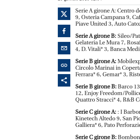
Serie A girone A: Centro d
9, Osteria Campana 9, Caff
Piave United 3, Auto Catoz
Serie A girone B:
Sileo/Pat
Gelateria Le Mura 7, Rosa
4, D. Vitali* 3, Banca Me
Serie B girone A:
Mobilexpr
Circolo Marinai in Copert
Ferrara* 6, Gemar* 3, Rist
Serie B girone B:
Barco 13,
12, Enjoy Freedom/Pollice
Quattro Stracci* 4, R&B Co
Serie C girone A:
: I Barbo
Kinetech Altedo 9, San Pi
Galliera* 6, Pato Perforazio
Serie C girone B:
Bombonie