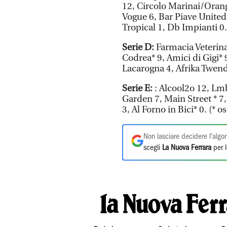
12, Circolo Marinai/Orang
Vogue 6, Bar Piave United 
Tropical 1, Db Impianti 0.
Serie D:
Farmacia Veterina
Codrea* 9, Amici di Gigi* 
Lacarogna 4, Afrika Twende
Serie E:
: Alcool2o 12, Lm
Garden 7, Main Street * 7, 
3, Al Forno in Bici* 0. (* o
Non lasciare decidere l'algor
scegli
La Nuova Ferrara
per l