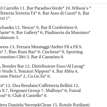
el Carrello 11, Bar Paradiso Verde* 10, Wilson's *
etteria Torteria T4* 6, Bar Asso di Cuori* 6, Bar
zi 1*.
chanka 12, Nexus* 9, Bar Il Confettiere 9,
fante* 6, Bar Gallery* 6, Piadineria da Massimo*
diolanum 3.
ess 13, Ferrara Montaggi/Atelier Fil a Fil 9,
a* 7, Bim Bum Bar* 9, Cischese* 9, Sporting
orantino Cibò 3, Bar il Canarino 0.
 Bender Bar 12, Distributore Esso/Al Lavag*
 Verde 5, Yomiuri Nippon* 4, Bar Abba 4,
nte Pietro* 2, Co.Ge.Fa* 0.
ni* 12, Dea Bendata/Caffetteria Bellini 12,
o X 7, Fergnani Group 7, Malboys* 6, Futsal
ni* 0, Club il Castello* 0.
ra Daniela/Sweep&Clean 15, Rotule Rutilanti