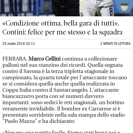
«Condizione ottima, bella gara di tutti».
Contini: felice per me stesso e la squadra
25 marzo 2016 02:11
2 MINUTI DI LETTURA
FERRARA.
Marco Cellini
continua a collezionare
palloni nel suo stanzino dei ricordi. Quella segnata
contro il Savona è la terza tripletta stagionale in
campionato, la quarta totale per l'attaccante toscano
se si considera quella anche quella realizzata in
Coppa Italia contro il Santarcangelo. L'attaccante
biancazzurro porta con sé numeri davvero
importanti: sono sedici le reti stagionali, un bottino
veramente invidiabile. Il bomber ex Carrarese si è
presentato sorridente nella sala stampa dello stadio
"Paolo Mazza" e ha dichiarato:
«Non era una partita facile. Siamo stati bravi noi a