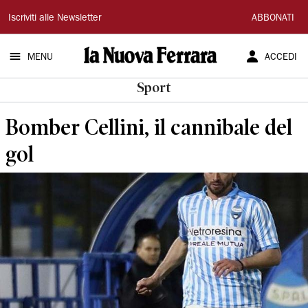
La
Iscriviti alle Newsletter
ABBONATI
Nuova
MENU
ACCEDI
Ferrara
Sport
Bomber Cellini, il cannibale del
gol