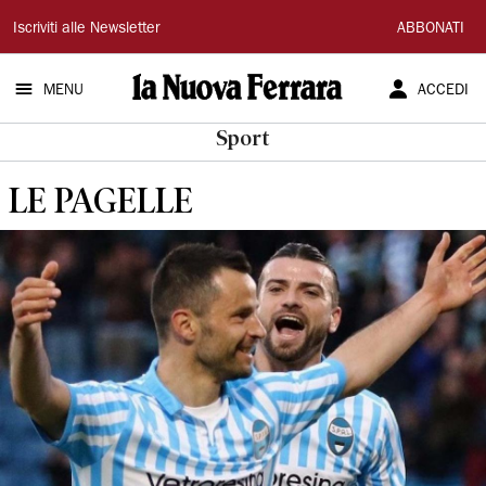
La
Iscriviti alle Newsletter
ABBONATI
Nuova
MENU
ACCEDI
Ferrara
Sport
LE PAGELLE