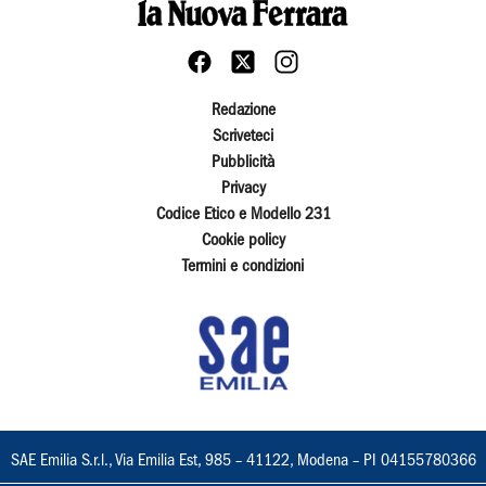
Redazione
Scriveteci
Pubblicità
Privacy
Codice Etico e Modello 231
Cookie policy
Termini e condizioni
SAE Emilia S.r.l., Via Emilia Est, 985 – 41122, Modena – PI 04155780366